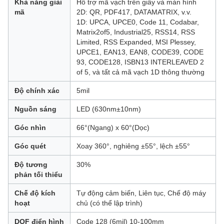
Khả năng giải
Hỗ trợ mã vạch trên giấy và màn hình
mã
2D: QR, PDF417, DATAMATRIX, v.v.
1D: UPCA, UPCE0, Code 11, Codabar,
Matrix2of5, Industrial25, RSS14, RSS
Limited, RSS Expanded, MSI Plessey,
UPCE1, EAN13, EAN8, CODE39, CODE
93, CODE128, ISBN13 INTERLEAVED 2
of 5, và tất cả mã vạch 1D thông thường
Độ chính xác
5mil
Nguồn sáng
LED (630nm±10nm)
Góc nhìn
66°(Ngang) x 60°(Dọc)
Góc quét
Xoay 360°, nghiêng ±55°, lệch ±55°
Độ tương
30%
phản tối thiểu
Chế độ kích
Tự động cảm biến, Liên tục, Chế độ máy
hoạt
chủ (có thể lập trình)
DOF điển hình
Code 128 (6mil) 10-100mm