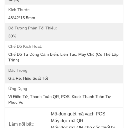
Kích Thước:
48*42*15.5mm
Độ Tương Phản Tối Thiểu:
30%
Chế Độ Kích Hoạt:
Chế Độ Tự Động Cảm Biến, Liên Tục, Máy Chủ (có Thể Lập 
Trình)
Đặc Trưng:
Giá Rẻ, Hiệu Suất Tốt
Ứng Dụng:
Ví Điện Tử, Thanh Toán QR, POS, Kiosk Thanh Toán Tự 
Phục Vụ
Mô-đun quét mã vạch POS
, 
Máy đọc mã QR
, 
Làm nổi bật:
Máy đọc mã QR cho các thiết bị 