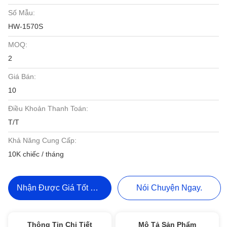
Số Mẫu:
HW-1570S
MOQ:
2
Giá Bán:
10
Điều Khoản Thanh Toán:
T/T
Khả Năng Cung Cấp:
10K chiếc / tháng
Nhận Được Giá Tốt Nhất
Nói Chuyện Ngay.
Thông Tin Chi Tiết
Mô Tả Sản Phẩm