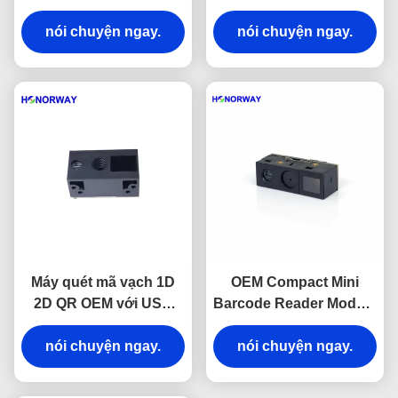
lóa
Đọc Mã QR 0.3MP
nói chuyện ngay.
nói chuyện ngay.
Máy quét mã vạch 1D
OEM Compact Mini
2D QR OEM với USB
Barcode Reader Module
TTL cho siêu thị bán lẻ
UART 3.3V Cung cấp
nói chuyện ngay.
nói chuyện ngay.
Độ dày 6,8mm