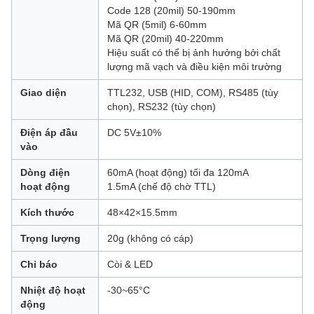
Code 128 (20mil) 50-190mm
Mã QR (5mil) 6-60mm
Mã QR (20mil) 40-220mm
Hiệu suất có thể bị ảnh hưởng bởi chất
lượng mã vạch và điều kiện môi trường
Giao diện
TTL232, USB (HID, COM), RS485 (tùy
chọn), RS232 (tùy chọn)
Điện áp đầu
DC 5V±10%
vào
Dòng điện
60mA (hoạt động) tối đa 120mA
hoạt động
1.5mA (chế độ chờ TTL)
Kích thước
48×42×15.5mm
Trọng lượng
20g (không có cáp)
Chỉ báo
Còi & LED
Nhiệt độ hoạt
-30~65°C
động