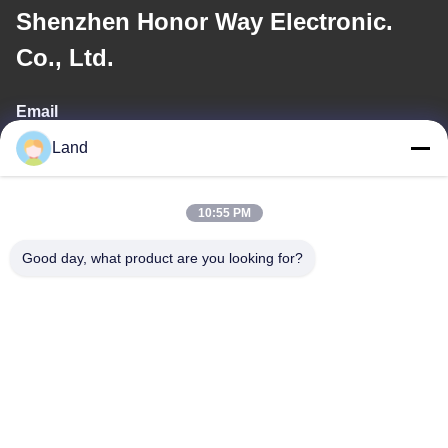
Shenzhen Honor Way Electronic.
Co., Ltd.
Email
Land
land@szhw-tech.com
10:55 PM
Địa chỉ của tôi
Good day, what product are you looking for?
Địa chỉ
Tầng 10, tòa nhà Kingsino, quận Quảng Minh, thành phố Thâm
Quyến, Trung Quốc
Điện thoại
0086-755-23284669