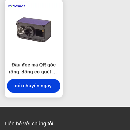
Đầu đọc mã QR góc
rộng, động cơ quét mã
vạch 1D 2D cho máy
nói chuyện ngay.
bán vé
Liên hệ với chúng tôi