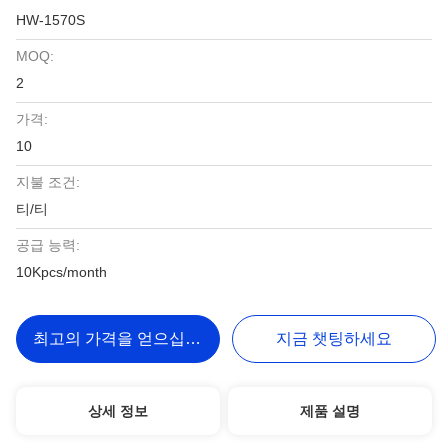
HW-1570S
MOQ:
2
가격:
10
지불 조건:
티/티
공급 능력:
10Kpcs/month
최고의 가격을 얻으십시오
지금 챗팅하세요
상세 정보
제품 설명