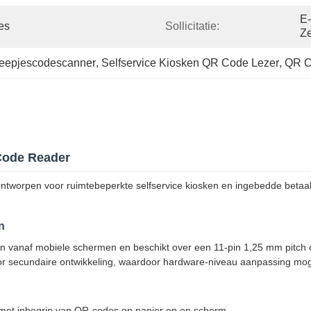
E-
es
Sollicitatie:
Ze
reepjescodescanner
, 
Selfservice Kiosken QR Code Lezer
, 
QR C
Code Reader
worpen voor ruimtebeperkte selfservice kiosken en ingebedde betaalt
n
 vanaf mobiele schermen en beschikt over een 11-pin 1,25 mm pitch co
oor secundaire ontwikkeling, waardoor hardware-niveau aanpassing moge
met inbegrip van QR-codes op papier en op scherm