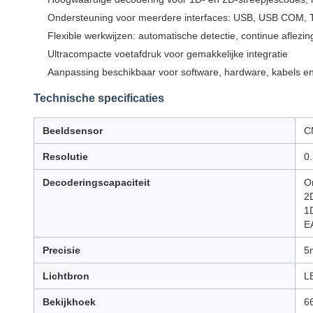
Ondersteuning voor meerdere interfaces: USB, USB COM,
Flexible werkwijzen: automatische detectie, continue aflez
Ultracompacte voetafdruk voor gemakkelijke integratie
Aanpassing beschikbaar voor software, hardware, kabels e
Technische specificaties
Beeldsensor
C
Resolutie
0
Decoderingscapaciteit
O
2
1
E
Precisie
5m
Lichtbron
L
Bekijkhoek
66