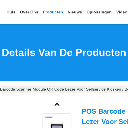
Huis
Over Ons
Producten
Nieuws
Oplossingen
Video
Details Van De Producten
Barcode Scanner Module QR Code Lezer Voor Selfservice Kiosken / Be
POS Barcode 
Lezer Voor Sel