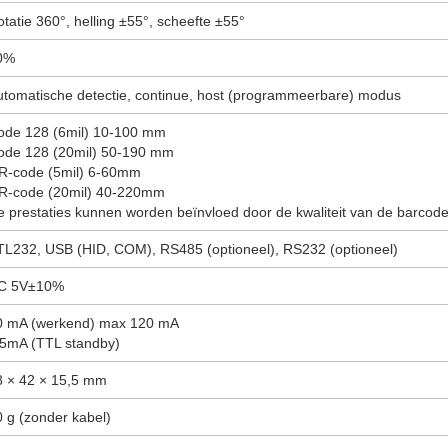
tatie 360°, helling ±55°, scheefte ±55°
0%
utomatische detectie, continue, host (programmeerbare) modus
ode 128 (6mil) 10-100 mm
ode 128 (20mil) 50-190 mm
R-code (5mil) 6-60mm
R-code (20mil) 40-220mm
e prestaties kunnen worden beïnvloed door de kwaliteit van de barc
TL232, USB (HID, COM), RS485 (optioneel), RS232 (optioneel)
C 5V±10%
0 mA (werkend) max 120 mA
.5mA (TTL standby)
8 × 42 × 15,5 mm
0 g (zonder kabel)