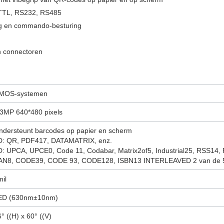
 TTL, RS232, RS485
ing en commando-besturing
n connectoren
MOS-systemen
.3MP 640*480 pixels
ndersteunt barcodes op papier en scherm
D: QR, PDF417, DATAMATRIX, enz.
D: UPCA, UPCE0, Code 11, Codabar, Matrix2of5, Industrial25, RSS14
AN8, CODE39, CODE 93, CODE128, ISBN13 INTERLEAVED 2 van de 5,
il
ED (630nm±10nm)
° ((H) x 60° ((V)