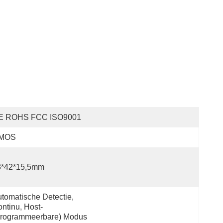
E ROHS FCC ISO9001
MOS
8*42*15,5mm
tomatische Detectie, 
ntinu, Host-
programmeerbare) Modus