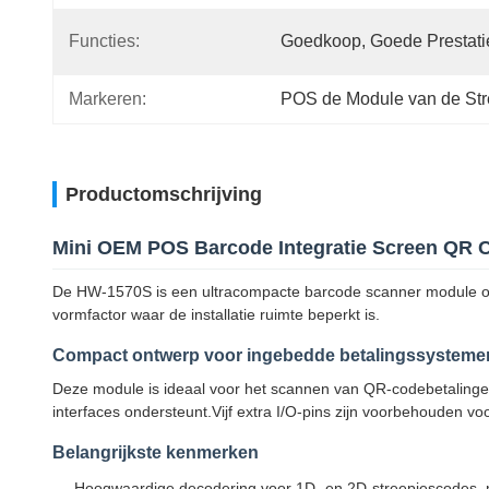
Functies:
Goedkoop, Goede Prestati
Markeren:
POS de Module van de St
Productomschrijving
Mini OEM POS Barcode Integratie Screen QR 
De HW-1570S is een ultracompacte barcode scanner module ont
vormfactor waar de installatie ruimte beperkt is.
Compact ontwerp voor ingebedde betalingssysteme
Deze module is ideaal voor het scannen van QR-codebetalingen
interfaces ondersteunt.Vijf extra I/O-pins zijn voorbehouden v
Belangrijkste kenmerken
Hoogwaardige decodering voor 1D- en 2D-streepjescodes, 