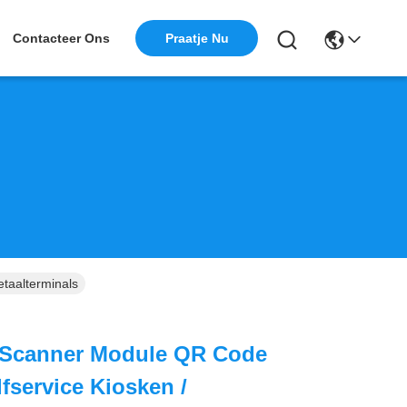
Praatje Nu
Contacteer Ons
taalterminals
Scanner Module QR Code
fservice Kiosken /