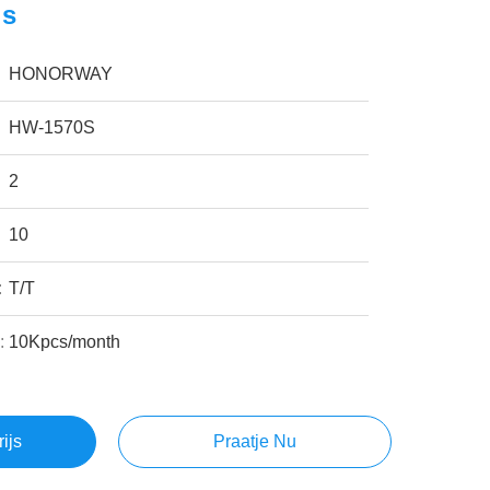
ls
HONORWAY
HW-1570S
2
10
:
T/T
:
10Kpcs/month
rijs
Praatje Nu