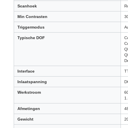
Scanhoek
Ro
Min Contrasten
3
Triggermodus
A
Typische DOF
C
C
Q
Q
D
Interface
T
Inlaatspanning
D
Werkstroom
6
1
Afmetingen
4
Gewicht
2