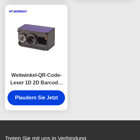
Weitwinkel-QR-Code-
Leser 1D 2D Barcode-
Scan-Engine für
Plaudern Sie Jetzt
Ticketautomaten
Treten Sie mit uns in Verbindung