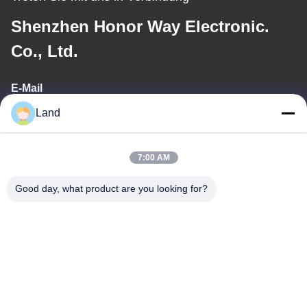
Shenzhen Honor Way Electronic.
Co., Ltd.
E-Mail
Land
land@szhw-tech.com
7:00 AM
Unsere Adresse
Good day, what product are you looking for?
Adresse
10. Stockwerk, Kingsino-Gebäude, Bezirk Guangming, Stadt
Shenzhen, China
Telefon
0086-755-23284669