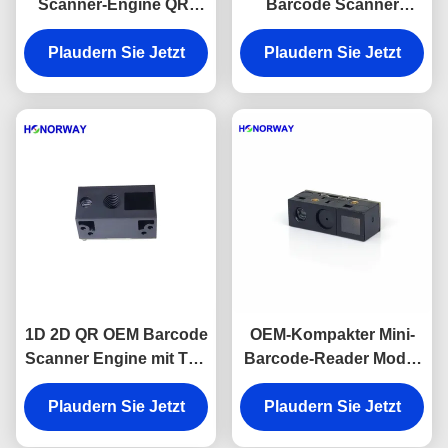
Scanner-Engine QR-
Barcode Scanner
Barcode-Scan-Engine
Engine QR Code
Plaudern Sie Jetzt
Anti-Glare
Reader Modul 0,3MP
Plaudern Sie Jetzt
Pixel
1D 2D QR OEM Barcode
OEM-Kompakter Mini-
Scanner Engine mit TTL
Barcode-Reader Modul
USB für Einzelhandels-
UART 3.3V Versorgung
Plaudern Sie Jetzt
Supermärkte
Plaudern Sie Jetzt
6,8 mm Dicke