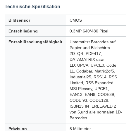
Technische Spezifikation
Bildsensor
CMOS
Entschließung
0.3MP 640*480 Pixel
Entschlüsselungsfähigkeit
Unterstützt Barcodes auf
Papier und Bildschirm
2D: QR, PDF417,
DATAMATRIX usw.
1D: UPCA, UPCE0, Code
11, Codabar, Matrix2of5,
Industrial25, RSS14, RSS
Limited, RSS Expanded,
MSI Plessey, UPCE1,
EAN13, EAN8, CODE39,
CODE 93, CODE128,
ISBN13 INTERLEAVED 2
von 5,und alle normalen 1D-
Barcodes
Präzision
5 Millimeter