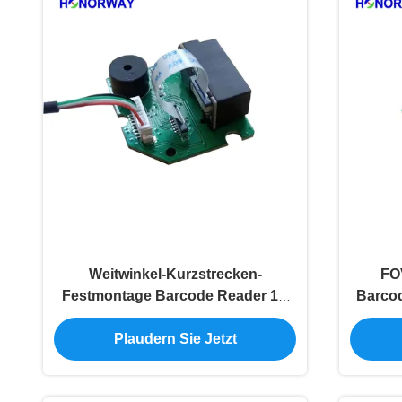
Weitwinkel-Kurzstrecken-
FO
Festmontage Barcode Reader 1D
Barcod
2D QR für Selbstbedienung Kiosk
Plaudern Sie Jetzt