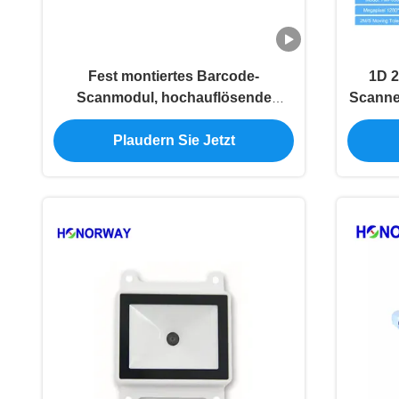
Fest montiertes Barcode-
1D 2
Scanmodul, hochauflösende
Scanne
Dekodierung für Förderband-MES-
Rückverfolgung
Plaudern Sie Jetzt