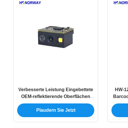
Verbesserte Leistung Eingebettete
HW-12
OEM-reflektierende Oberflächen
Barcod
Lesbarer 2D-Barcode-Scanner-
Gla
Engine für Barcode auf Metall-
lesbar
Plaudern Sie Jetzt
Kunststoff