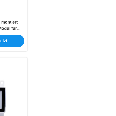
 montiert
odul für
s-Kiosk
etzt