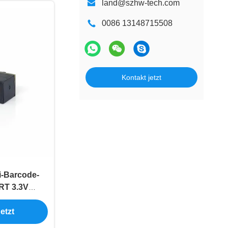
land@szhw-tech.com
0086 13148715508
Kontakt jetzt
-Barcode-
RT 3.3V
m Dicke
etzt