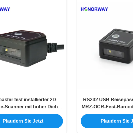
kter fest installierter 2D-
RS232 USB Reisepass
e-Scanner mit hoher Dichte
MRZ-OCR-Fest-Barcod
PDF417 für Führerscheine
für Selbstbedienung
Plaudern Sie Jetzt
Plaudern Sie J