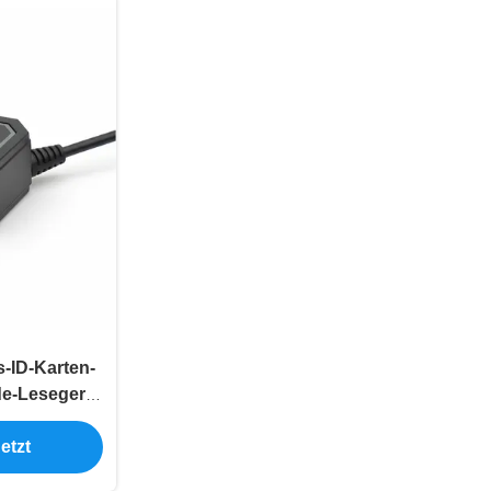
-ID-Karten-
e-Lesegerät
sautomaten
etzt