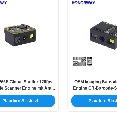
66E Global Shutter 120fps
OEM Imaging Barcod
e Scanner Engine mit Anti-
Engine QR-Barcode-S
nzlösung für Sonnenlicht
Anti-Glare
e reflektierende Oberflächen
Plaudern Sie Jetzt
Plaudern Sie J