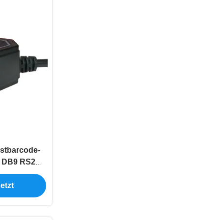
stbarcode-
T DB9 RS232
e
etzt