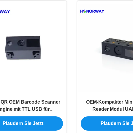
 QR OEM Barcode Scanner
OEM-Kompakter Mini
ngine mit TTL USB für
Reader Modul UA
zelhandels-Supermärkte
Versorgung 6,8 m
Plaudern Sie Jetzt
Plaudern Sie J