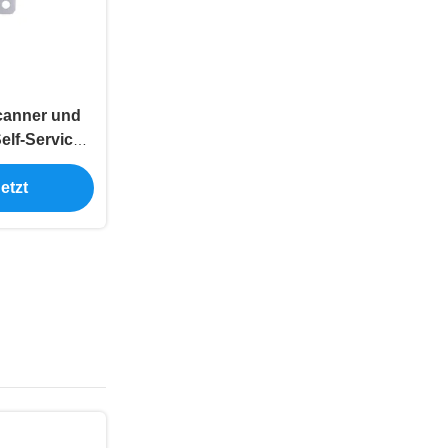
canner und
lf-Service-
erminals
etzt