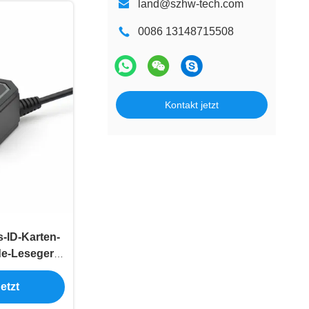
land@szhw-tech.com
0086 13148715508
Kontakt jetzt
-ID-Karten-
e-Lesegerät
sautomaten
etzt