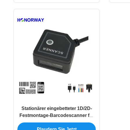
Stationärer eingebetteter 1D/2D-
Festmontage-Barcodescanner für
Verkaufsautomaten
Plaudern Sie Jetzt