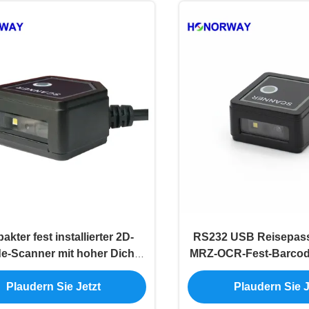
kter fest installierter 2D-
RS232 USB Reisepass
e-Scanner mit hoher Dichte
MRZ-OCR-Fest-Barcod
PDF417 für Führerscheine
für Selbstbedienung
Plaudern Sie Jetzt
Plaudern Sie J