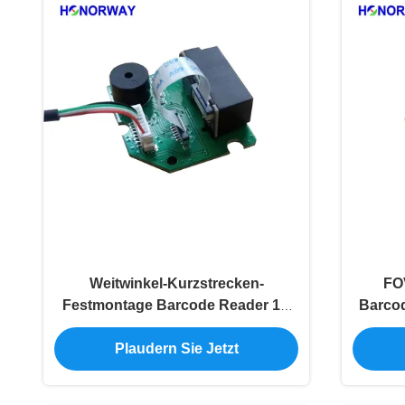
Weitwinkel-Kurzstrecken-
FO
Festmontage Barcode Reader 1D
Barcod
2D QR für Selbstbedienung Kiosk
Plaudern Sie Jetzt