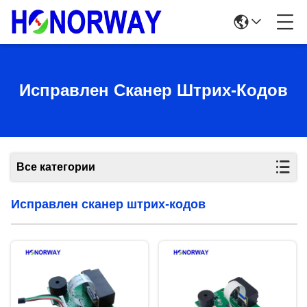
Исправлен Сканер Штрих-Кодов
Все категории
Исправлен сканер штрих-кодов