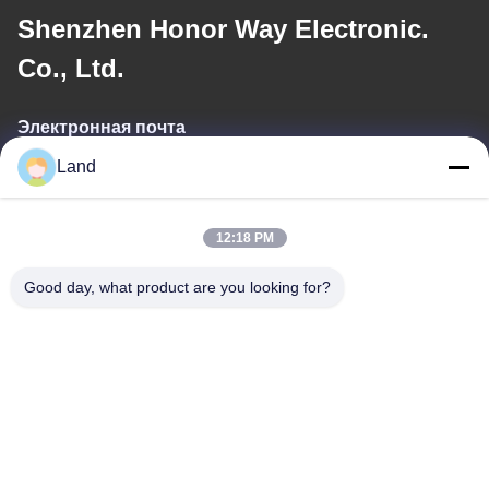
Shenzhen Honor Way Electronic.
Co., Ltd.
Электронная почта
Land
land@szhw-tech.com
12:18 PM
Наш адрес
Good day, what product are you looking for?
Адрес
10-й этаж здания Кингсино, район Гуанмин, город Чэньшень,
Китай
Телефон
0086-755-23284669