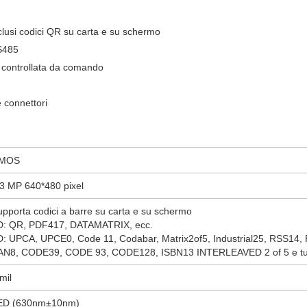
nclusi codici QR su carta e su schermo
S485
 e controllata da comando
 connettori
MOS
,3 MP 640*480 pixel
upporta codici a barre su carta e su schermo
D: QR, PDF417, DATAMATRIX, ecc.
D: UPCA, UPCE0, Code 11, Codabar, Matrix2of5, Industrial25, RSS14
AN8, CODE39, CODE 93, CODE128, ISBN13 INTERLEAVED 2 of 5 e tutti 
mil
ED (630nm±10nm)