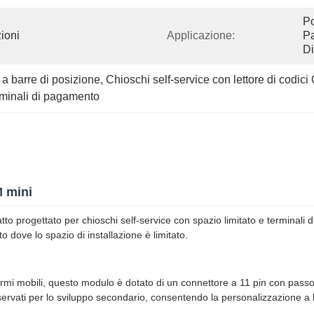
Po
ioni
Applicazione:
P
Di
 a barre di posizione
, 
Chioschi self-service con lettore di codici
erminali di pagamento
M mini
o progettato per chioschi self-service con spazio limitato e terminali
o dove lo spazio di installazione è limitato.
ermi mobili, questo modulo è dotato di un connettore a 11 pin con pa
iservati per lo sviluppo secondario, consentendo la personalizzazione a 