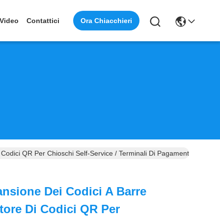
Ora Chiacchieri
Video
Contattici
Codici QR Per Chioschi Self-Service / Terminali Di Pagamento
nsione Dei Codici A Barre
tore Di Codici QR Per