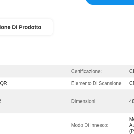
ione Di Prodotto
Certificazione:
C
i QR
Elemento Di Scansione:
C
 
Dimensioni:
4
Mo
Modo Di Innesco:
Au
(p