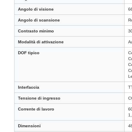
Angolo di visione
6
Angolo di scansione
Ro
Contrasto minimo
3
Modalità di attivazione
A
DOF tipico
C
C
C
C
Le
Interfaccia
T
Tensione di ingresso
C
Corrente di lavoro
6
1
Dimensioni
4