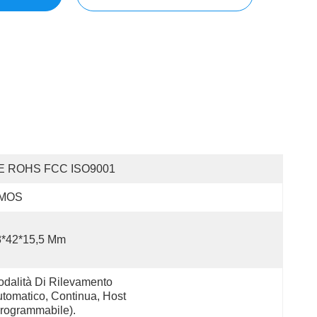
E ROHS FCC ISO9001
MOS
8*42*15,5 Mm
dalità Di Rilevamento 
tomatico, Continua, Host 
rogrammabile).