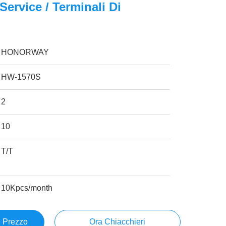
Service / Terminali Di
HONORWAY
HW-1570S
2
10
T/T
10Kpcs/month
e Prezzo
Ora Chiacchieri