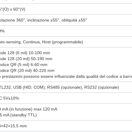
6°(O) x 60°(V)
tazione 360°, inclinazione ±55°, obliquità ±55°
0%
uto-sensing, Continua, Host (programmabile)
ode 128 (6 mil) 10-100 mm
ode 128 (20 mil) 50-190 mm
odice QR (5 mil) 6-60 mm
odice QR (20 mil) 40-220 mm
 prestazioni possono essere influenzate dalla qualità del codice a barre
TL232, USB (HID, COM), RS485 (opzionale), RS232 (opzionale)
C 5V±10%
0 mA (in funzione) max 120 mA
,5 mA (standby TTL)
8×42×15,5 mm