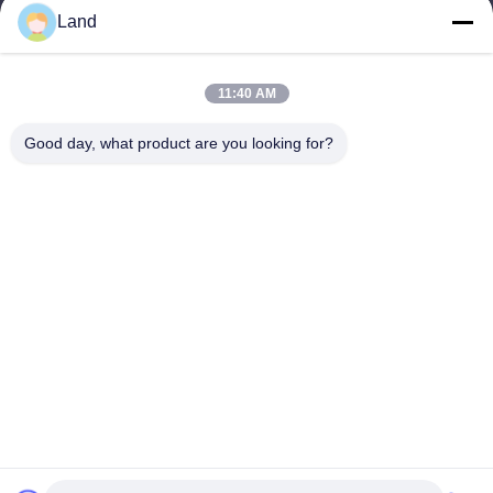
Land
land@szhw-tech.com
11:40 AM
Alamat Kami
Good day, what product are you looking for?
Alamat
Bangunan Kingsino lantai 10, distrik Guangming, kota Shenzhen,
Cina
Telp
0086-755-23284669
Kebijakan Privasi
|
Sitemap
Cina Kualitas Baik Mesin Scanner Barcode Pemasok. Hak cipta ©
-2026 Shenzhen Honor Way Electronic. Co., Ltd. Semua hak