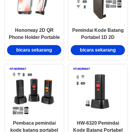
Honorway 2D QR
Pemindai Kode Batang
Phone Holder Portable
Portabel 1D 2D
Barcode Scanner
Bluetooth Nirkabel
bicara sekarang
bicara sekarang
dengan Bluetooth
dengan Klip Belakang
Wireless Wifi untuk
untuk Pemindaian
Android IOS
Bertenaga Smartphone
Smartphone Back Clip
untuk Android Apple
OS
Pembaca pemindai
HW-6320 Pemindai
kode batang portabel
Kode Batang Portabel