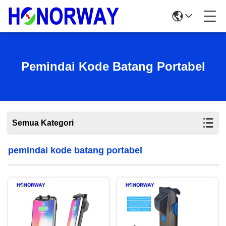
Pemindai Kode Batang Portabel
Semua Kategori
pemindai kode batang portabel