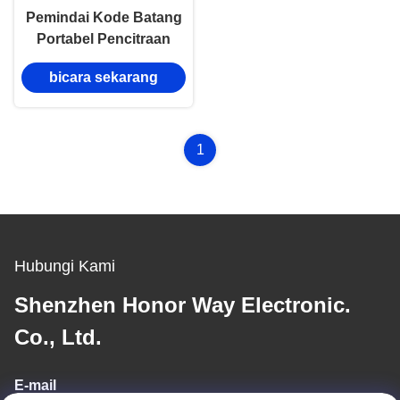
Pemindai Kode Batang
Portabel Pencitraan
CMOS 1D 2D QR
bicara sekarang
Nirkabel Bluetooth
2.4GHz Genggam
1
Hubungi Kami
Shenzhen Honor Way Electronic.
Co., Ltd.
E-mail