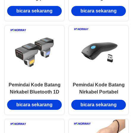
genggam komunikasi
Nirkabel 2.4G Bluetooth
bicara sekarang
bicara sekarang
bluetooth tanpa kabel
Mini Baru dengan
QR 1D 2D dengan basis
Dudukan untuk
pengisi daya
Inventaris dan POS
Pemindai Kode Batang
Pemindai Kode Batang
Nirkabel Bluetooth 1D
Nirkabel Portabel
2D Desain Cincin Jari
Ukuran Kecil 2.4GHz
bicara sekarang
bicara sekarang
yang Dapat Dipakai
Untuk Ritel Pembayaran
Untuk Gudang
Seluler QR