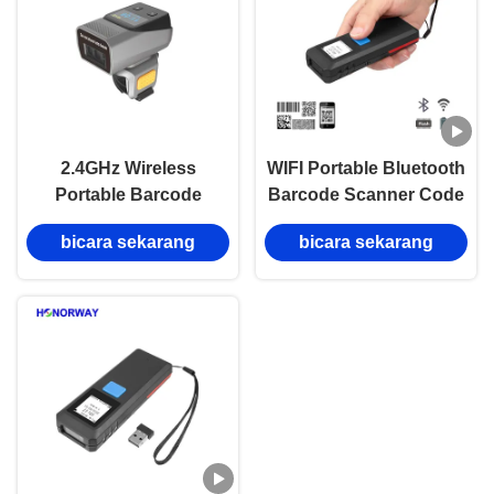
2.4GHz Wireless
WIFI Portable Bluetooth
Portable Barcode
Barcode Scanner Code
Scanner 1D 2D QR
128 Maxicode Barcode
bicara sekarang
bicara sekarang
Wearable Untuk
Reader Untuk Inventori
Inventori Gudang