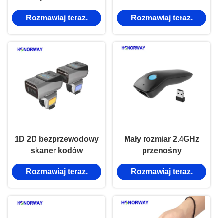
komunikacja bluetooth
Portable Barcode
Rozmawiaj teraz.
Rozmawiaj teraz.
przenośny czytnik
Scanner Z Kolebką Do
kodów kreskowych z
Inwentaryzacji I POS
podstawą ładowania
1D 2D bezprzewodowy
Mały rozmiar 2.4GHz
skaner kodów
przenośny
kreskowych Bluetooth
bezprzewodowy skaner
Rozmawiaj teraz.
Rozmawiaj teraz.
kodów kreskowych do
płatności mobilnych QR
w handlu detalicznym