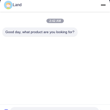
Land
land@szhw-tech.com
2:42 AM
Nasz adres
Good day, what product are you looking for?
Adres
10 piętro budynku Kingsino, dzielnica Guangming, miasto
Shenzhen, Chiny
Tel.
0086-755-23284669
Polityka prywatności
|
Sitemap
Chiny Dobra jakość Silnik skanera kodów kreskowych
Sprzedawca. -2026 Shenzhen Honor Way Electronic. Co., Ltd.