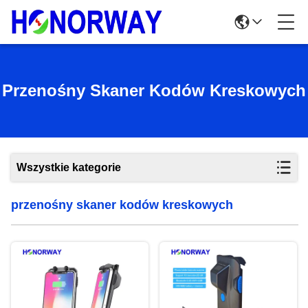
Przenośny Skaner Kodów Kreskowych
Wszystkie kategorie
przenośny skaner kodów kreskowych