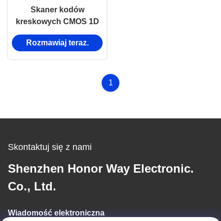
Skaner kodów
kreskowych CMOS 1D
2D QR Imaging,
Rozmawiaj teraz.
przenośny, ręczny,
bezprzewodowy 2.4GHz
Bluetooth
1
Skontaktuj się z nami
Shenzhen Honor Way Electronic.
Co., Ltd.
Wiadomość elektroniczna