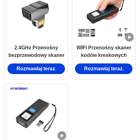
2.4GHz Przenośny
WIFI Przenośny skaner
bezprzewodowy skaner
kodów kreskowych
kodów kreskowych 1D
Bluetooth Kod 128
Rozmawiaj teraz.
Rozmawiaj teraz.
2D QR Wearable For
Maxicode Barcode
Warehouse Inventory
Reader For Inventory