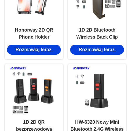
Honorway 2D QR
1D 2D Bluetooth
Phone Holder
Wireless Back Clip
Przenośny Skaner
Portable Barcode
Rozmawiaj teraz.
Rozmawiaj teraz.
Kodów Kreskowych
Scanner z
Bluetooth
skanowaniem na
Bezprzewodowy Wifi do
smartfony dla Androida
Smartfona Android iOS
Apple OS
Klips Tylny
1D 2D QR
HW-6320 Nowy Mini
bezprzewodowa
Bluetooth 2.4G Wireless