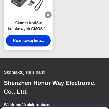
Skaner kodów
kreskowych CMOS 1D
2D QR Imaging,
przenośny, ręczny,
Rozmawiaj teraz.
bezprzewodowy 2.4GHz
Bluetooth
Skontaktuj się z nami
Shenzhen Honor Way Electronic.
Co., Ltd.
Wiadomość elektroniczna