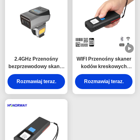
2.4GHz Przenośny
WIFI Przenośny skaner
bezprzewodowy skaner
kodów kreskowych
kodów kreskowych 1D
Bluetooth Kod 128
2D QR Wearable For
Rozmawiaj teraz.
Maxicode Barcode
Rozmawiaj teraz.
Warehouse Inventory
Reader For Inventory