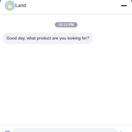
Land
land@szhw-tech.com
10:13 PM
Nasz adres
Good day, what product are you looking for?
Adres
10 piętro budynku Kingsino, dzielnica Guangming, miasto
Shenzhen, Chiny
Tel.
0086-755-23284669
Polityka prywatności
|
Sitemap
Chiny Dobra jakość Silnik skanera kodów kreskowych
Sprzedawca. -2026 Shenzhen Honor Way Electronic. Co., Ltd.