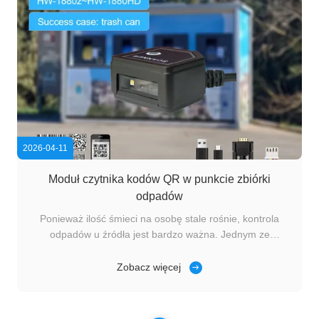
2026-04-11
Moduł czytnika kodów QR w punkcie zbiórki
odpadów
Ponieważ ilość śmieci na osobę stale rośnie, kontrola
odpadów u źródła jest bardzo ważna. Jednym ze
sposobów pomocy jest wymaganie od ludzi okazywania
imienia i nazwiska podczas wyrzucania śmieci oraz
Zobacz więcej
ustalenie limitu ilości śmieci, które każda osoba może
wyprodukować. Jeśli ktoś przekroczy limit, ...