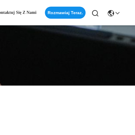
ontaktuj Się Z Nami
Rozmawiaj Teraz.