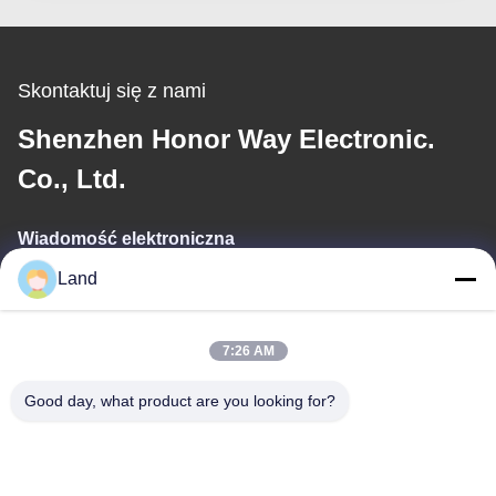
Skontaktuj się z nami
Shenzhen Honor Way Electronic.
Co., Ltd.
Wiadomość elektroniczna
Land
land@szhw-tech.com
7:26 AM
Nasz adres
Good day, what product are you looking for?
Adres
10 piętro budynku Kingsino, dzielnica Guangming, miasto
Shenzhen, Chiny