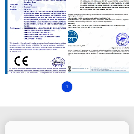
CE
ROHS
1