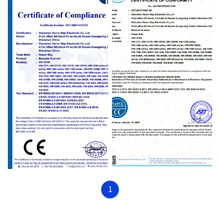
CE
ROHS
1