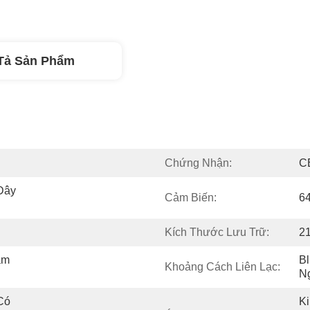
Tả Sản Phẩm
Chứng Nhận:
C
ây 
Cảm Biến:
6
Kích Thước Lưu Trữ:
2
m 
B
Khoảng Cách Liên Lạc:
Ng
ó 
Ki