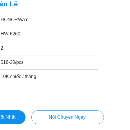
án Lẻ
HONORWAY
HW-6260
2
$18-20/pcs
10K chiếc / tháng
ốt Nhất
Nói Chuyện Ngay.