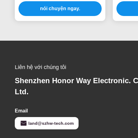
cho kiểm kê kho hàng
Maxico
nói chuyện ngay.
Liên hệ với chúng tôi
Shenzhen Honor Way Electronic. C
Ltd.
Email
land@szhw-tech.com