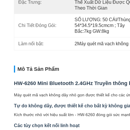
Đặc Trưng:
Thể Xuất Dữ Liệu Được Qu
Theo Thời Gian
SỐ LƯỢNG: 50 CÁI/Thùng;
Chi Tiết Đóng Gói:
54*34.5*19.5cmcm ; Tây 
Bắc:7kg GW:8kg
Làm nổi bật:
2Máy quét mã vạch không 
Mô Tả Sản Phẩm
HW-6260 Mini Bluetooth 2.4GHz Truyền thông 
Máy quét mã vạch không dây nhỏ gọn được thiết kế cho các ứn
Tự do không dây, được thiết kế cho bất kỳ không gi
Kích thước nhỏ với hiệu suất lớn - HW-6260 đóng gói sức mạnh 
Các tùy chọn kết nối linh hoạt