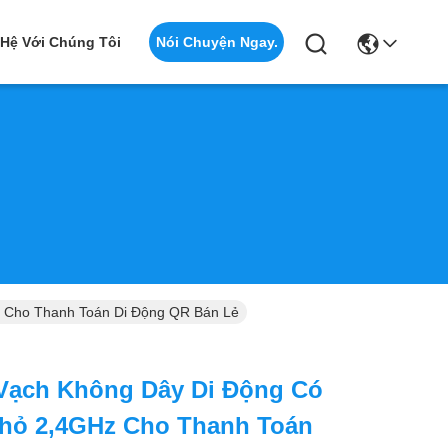
Nói Chuyện Ngay.
 Hệ Với Chúng Tôi
 Cho Thanh Toán Di Động QR Bán Lẻ
Vạch Không Dây Di Động Có
hỏ 2,4GHz Cho Thanh Toán