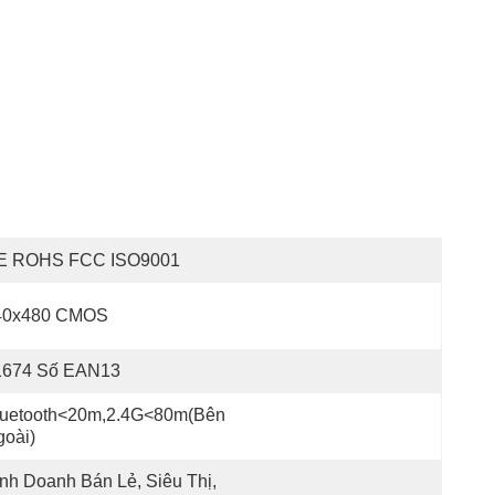
E ROHS FCC ISO9001
40x480 CMOS
1674 Số EAN13
luetooth<20m,2.4G<80m(bên 
oài)
nh Doanh Bán Lẻ, Siêu Thị, 