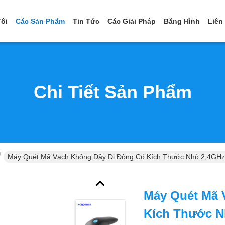
ôi
Các Sản Phẩm
Tin Tức
Các Giải Pháp
Băng Hình
Liên
Chi Tiết Sản Phẩm
Máy Quét Mã Vạch Không Dây Di Động Có Kích Thước Nhỏ 2,4GHz
Máy Quét Mã 
Kích Thước N