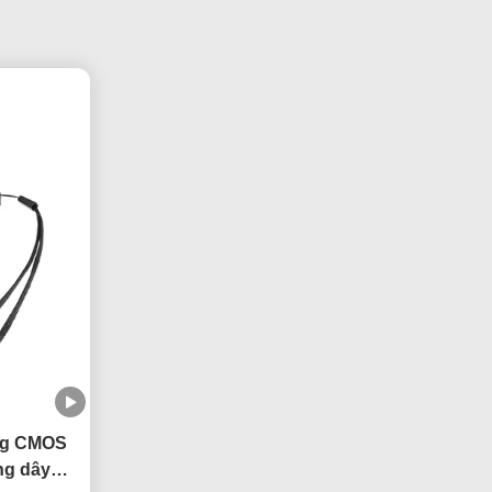
ng CMOS
ng dây