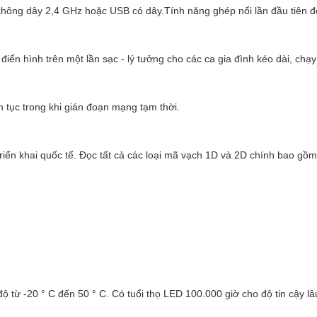
không dây 2,4 GHz hoặc USB có dây.Tính năng ghép nối lần đầu tiên đơn
iển hình trên một lần sạc - lý tưởng cho các ca gia đình kéo dài, chạ
n tục trong khi gián đoạn mạng tạm thời.
triển khai quốc tế. Đọc tất cả các loại mã vạch 1D và 2D chính bao g
 từ -20 ° C đến 50 ° C. Có tuổi thọ LED 100.000 giờ cho độ tin cậy lâu