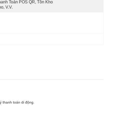
hanh Toán POS QR, Tồn Kho 
o, V.v.
ý thanh toán di động.