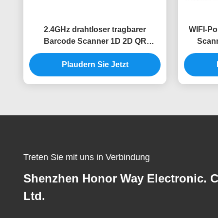
2.4GHz drahtloser tragbarer
WIFI-Po
Barcode Scanner 1D 2D QR
Scann
Tragbarer für Lagerbestände
Ba
Plaudern Sie Jetzt
B
Treten Sie mit uns in Verbindung
Shenzhen Honor Way Electronic. C
Ltd.