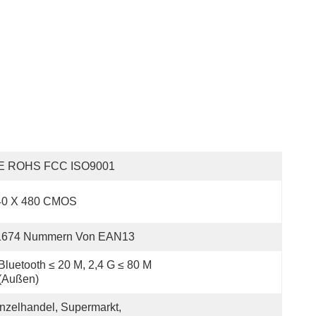
E ROHS FCC ISO9001
40 X 480 CMOS
1674 Nummern Von EAN13
Bluetooth ≤ 20 M, 2,4 G ≤ 80 M 
(außen)
nzelhandel, Supermarkt, 