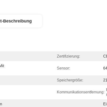
t-Beschreibung
Zertifizierung:
C
it 
Sensor:
6
Speichergröße:
2
Kommunikationsentfernung:
n 
Ei