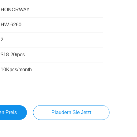
HONORWAY
HW-6260
2
$18-20/pcs
10Kpcs/month
en Preis
Plaudern Sie Jetzt