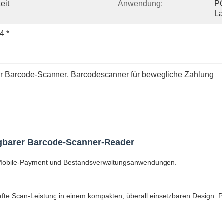
it 
Anwendung:
P
L
 * 
er Barcode-Scanner
, 
Barcodescanner für bewegliche Zahlung
agbarer Barcode-Scanner-Reader
-Mobile-Payment und Bestandsverwaltungsanwendungen.
fte Scan-Leistung in einem kompakten, überall einsetzbaren Design. Pe