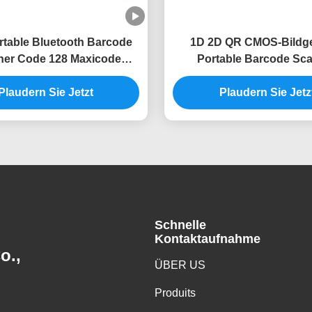
rtable Bluetooth Barcode
1D 2D QR CMOS-Bildg
er Code 128 Maxicode
Portable Barcode Sc
rcode Reader für die
Handheld 2,4 GHz drah
estandsaufnahme
Plaudern Sie Jetzt
Plaudern Sie Jetz
Bluetooth
Schnelle
Kontaktaufnahme
o.,
ÜBER US
Produits