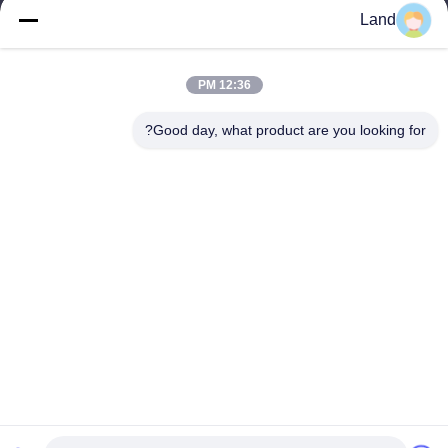
Land
land@szhw-tech.com
12:36 PM
عنواننا
Good day, what product are you looking for?
العنوان
الطابق العاشر من مبنى كينغسينو، منطقة قوانغمينغ، مدينة شينشن،
الصين
الهاتف
0086-755-23284669
سياسة الخصوصية
|
خريطة الموقع
الصين جودة جيدة محرك ماسح الباركود المورد. حقوق الطبع والنشر ©
-2026 Shenzhen Honor Way Electronic. Co., Ltd. جميع الحقوق