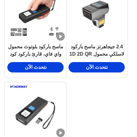
2.4 جيجاهرتز ماسح باركود
ماسح باركود بلوتوث محمول
لاسلكي محمول 1D 2D QR
واي فاي، قارئ باركود كود
قابل للارتداء لمخزون
128 ماكسيكود للمخزون
نتحدث الآن
نتحدث الآن
المستودعات