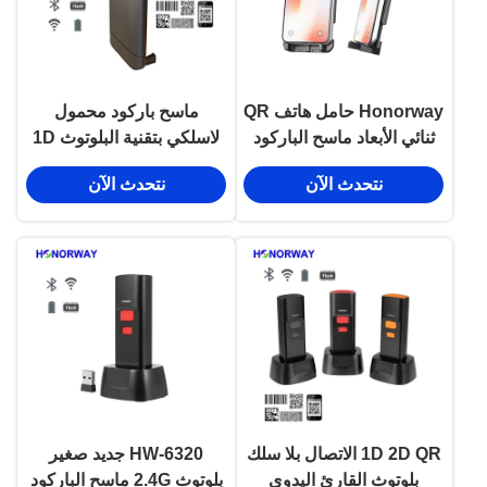
Honorway حامل هاتف QR
ماسح باركود محمول
ثنائي الأبعاد ماسح الباركود
لاسلكي بتقنية البلوتوث 1D
المحمول مع Bluetooth
2D مع مسح مدعوم بالهاتف
نتحدث الآن
نتحدث الآن
Wifi لاسلكي لأندرويد IOS
الذكي لنظامي Android و
هاتف ذكي خلفية
Apple OS
1D 2D QR الاتصال بلا سلك
HW-6320 جديد صغير
بلوتوث القارئ اليدوي
بلوتوث 2.4G ماسح الباركود