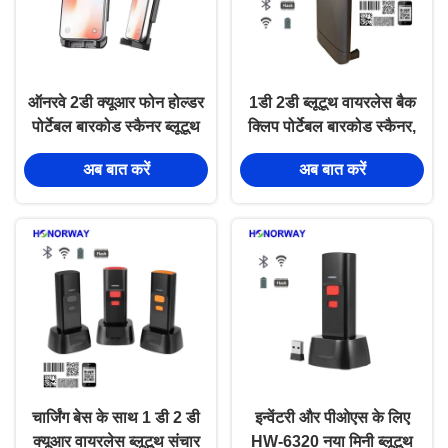
ऑनरवे 2डी क्यूआर फोन होल्डर
1डी 2डी ब्लूटूथ वायरलेस बैक
पोर्टेबल बारकोड स्कैनर ब्लूटूथ
क्लिप पोर्टेबल बारकोड स्कैनर,
कॉर्डलेस वाईफाई के साथ
एंड्रॉइड एप्पल ओएस के लिए
अब बात करें
अब बात करें
एंड्रॉइड आईओएस स्मार्टफोन बैक
स्मार्टफोन-संचालित स्कैनिंग के
क्लिप के लिए
साथ
चार्जिंग बेस के साथ 1 डी 2 डी
इन्वेंटरी और पीओएस के लिए
क्यूआर वायरलेस ब्लूटूथ संचार
HW-6320 नया मिनी ब्लूटूथ