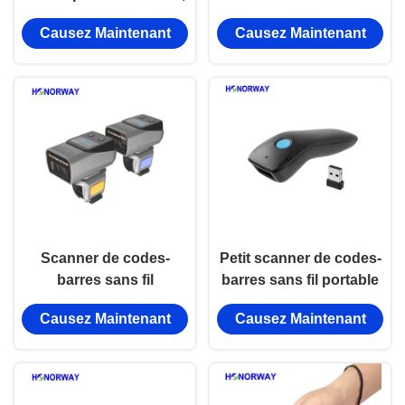
communication
de code à barres
Causez Maintenant
Causez Maintenant
Bluetooth 1D 2D QR,
portable sans fil avec
avec base de
berceau pour
chargement
l'inventaire et le point de
vente
Scanner de codes-
Petit scanner de codes-
barres sans fil
barres sans fil portable
Bluetooth 1D 2D avec
2,4 GHz pour le
Causez Maintenant
Causez Maintenant
conception d'anneau de
commerce de détail,
doigt portable pour
paiement mobile QR
entrepôts