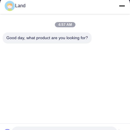
Land
land@szhw-tech.com
4:57 AM
Notre adresse
Good day, what product are you looking for?
Adresse
10ème étage, bâtiment Kingsino, district de Guangming, ville de
Shenzhen, Chine
Téléphone
0086-755-23284669
Politique en matière de protection de la vie privée
|
Plan du site
Bonne qualité de la Chine Moteur de numérisation des codes à
barres Fournisseur. © de Copyright -2026 Shenzhen Honor Way