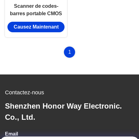
Scanner de codes-
barres portable CMOS
d'imagerie 1D 2D QR
Causez Maintenant
sans fil Bluetooth 2,4
GHz
1
Contactez-nous
Shenzhen Honor Way Electronic.
Co., Ltd.
Email