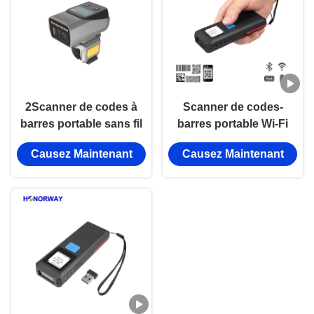
2Scanner de codes à
Scanner de codes-
barres portable sans fil
barres portable Wi-Fi
à 4 GHz 1D 2D QR
Bluetooth Code 128
Causez Maintenant
Causez Maintenant
portable pour
Maxicode pour
l'inventaire d'entrepôt
inventaire