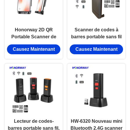
Honorway 2D QR
Scanner de codes à
Portable Scanner de
barres portable sans fil
code à barres portable
1D 2D Bluetooth avec
Causez Maintenant
Causez Maintenant
avec Bluetooth Wifi
numérisation par
sans fil pour Android
smartphone pour
IOS
Android Apple OS
Lecteur de codes-
HW-6320 Nouveau mini
barres portable sans fil,
Bluetooth 2.4G scanner