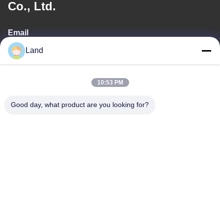
Co., Ltd.
Email
Land
land@szhw-tech.com
10:53 PM
Notre adresse
Good day, what product are you looking for?
Adresse
10ème étage, bâtiment Kingsino, district de Guangming, ville de
Shenzhen, Chine
Téléphone
0086-755-23284669