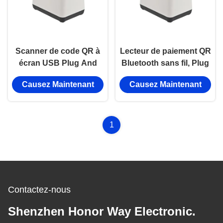
Scanner de code QR à
Lecteur de paiement QR
écran USB Plug And
Bluetooth sans fil, Plug
Play, lecture
and Play, scan de code
Causez Maintenant
Causez Maintenant
automatique mains
QR 2D pour portefeuille
libres pour caisse POS
électronique
1
Contactez-nous
Shenzhen Honor Way Electronic.