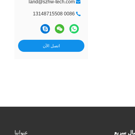
land@szhw-tech.com
0086 13148715508
اتصل الآن
ال سريع
عنواننا