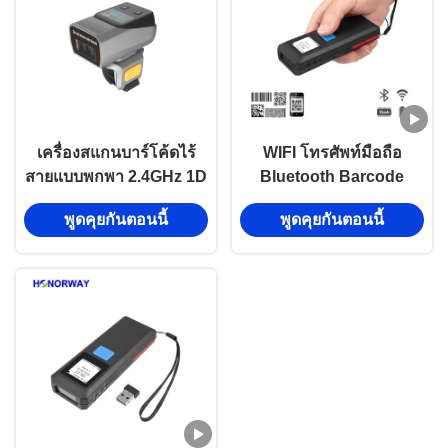
เครื่องสแกนบาร์โค้ดไร้
WIFI โทรศัพท์มือถือ
สายแบบพกพา 2.4GHz 1D
Bluetooth Barcode
2D QR แบบสวมใส่สำหรับ
Scanner Code 128
พูดคุยกันตอนนี้
พูดคุยกันตอนนี้
คลังสินค้า
Maxicode Barcode
Reader สําหรับรายการ
สินค้า