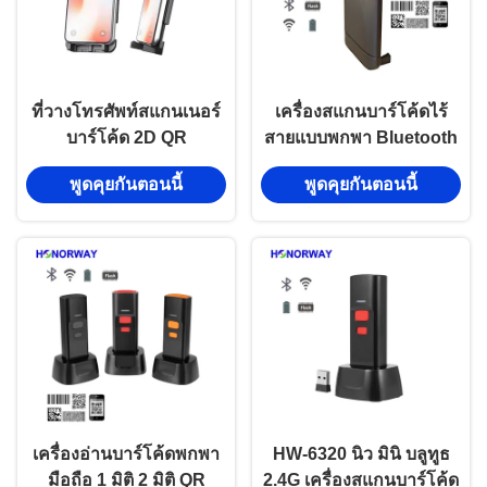
ที่วางโทรศัพท์สแกนเนอร์
เครื่องสแกนบาร์โค้ดไร้
บาร์โค้ด 2D QR
สายแบบพกพา Bluetooth
Honorway แบบพกพา
1D 2D แบบหนีบหลัง
พูดคุยกันตอนนี้
พูดคุยกันตอนนี้
พร้อมบลูทูธไร้สาย Wifi
พร้อมการสแกนด้วยสมา
สำหรับคลิปหนีบหลังสมา
ร์ทโฟนสำหรับระบบปฏิบัติ
ร์ทโฟน Android IOS
การ Android และ Apple
เครื่องอ่านบาร์โค้ดพกพา
HW-6320 นิว มินิ บลูทูธ
มือถือ 1 มิติ 2 มิติ QR
2.4G เครื่องสแกนบาร์โค้ด