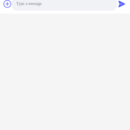
Sales Director
วอทแอป:
+008613148715508
วีแชท:
Photo
13148715508
Video Call
อีเมล :
Audio Call
land@szhw-tech.com
โทรศัพท์:
0086 13148715508
สกายเป้:
land@szhw-tech.com