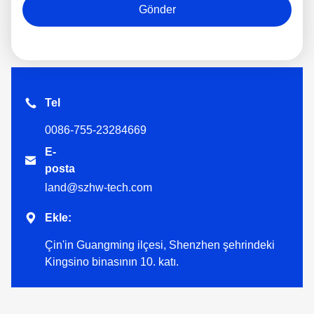
Gönder
Tel
0086-755-23284669
E-

posta
land@szhw-tech.com

Ekle:
Çin'in Guangming ilçesi, Shenzhen şehrindeki
Kingsino binasının 10. katı.