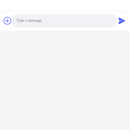
Mr. Land
Sales Director
whatsapp:
+008613148715508
Photo
wechat:
13148715508
Video Call
E-posta :
Audio Call
land@szhw-tech.com
Telefon.:
0086 13148715508
Skype:
land@szhw-tech.com