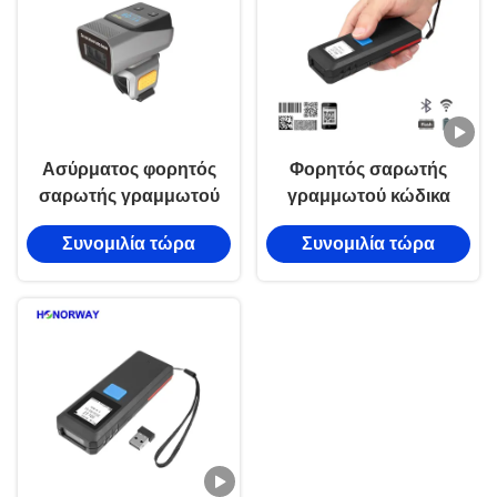
Ασύρματος φορητός
Φορητός σαρωτής
σαρωτής γραμμωτού
γραμμωτού κώδικα
κώδικα 2.4GHz 1D 2D
Bluetooth WIFI,
Συνομιλία τώρα
Συνομιλία τώρα
QR φορητός για
αναγνώστης
απογραφή αποθήκης
γραμμωτού κώδικα
Code 128 Maxicode για
απογραφή