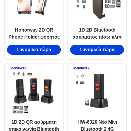
Honorway 2D QR
1D 2D Bluetooth
Phone Holder φορητός
ασύρματος πίσω κλιπ
σαρωτής barcode με
φορητό σαρωτή
Συνομιλία τώρα
Συνομιλία τώρα
Bluetooth ασύρματο
γραμμικού κώδικα με
Wifi για Android IOS
Smartphone-Powered
Smartphone πίσω κλιπ
σαρώσεις για Android
Apple OS
1D 2D QR ασύρματη
HW-6320 Νέο Μίνι
επικοινωνία Bluetooth
Bluetooth 2.4G