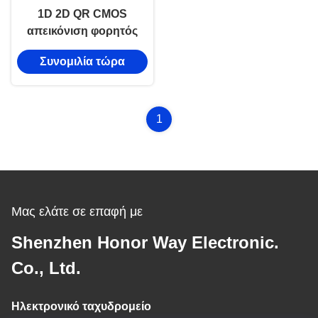
1D 2D QR CMOS
απεικόνιση φορητός
σαρωτής γραμμικού
Συνομιλία τώρα
κώδικα χειροκίνητος
2.4GHz ασύρματο
Bluetooth
1
Μας ελάτε σε επαφή με
Shenzhen Honor Way Electronic.
Co., Ltd.
Ηλεκτρονικό ταχυδρομείο