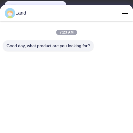
land@szhw-tech.com
Land
Η διεύθυνσή μας
7:23 AM
Διεύθυνση
Good day, what product are you looking for?
10ος όροφος, κτίριο Kingsino, περιοχή Guangming, πόλη
Shenzhen, Κίνα
Τηλ.
0086-755-23284669
Πολιτική μυστικότητας
|
Sitemap
Καλή ποιότητα της Κίνας Μηχανή σαρωτή γραμμικού κώδικα
Προμηθευτής. Πνευματικά δικαιώματα © -2026 Shenzhen Honor