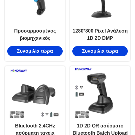
Προσαρμοσμένος
1280*800 Pixel Ανάλυση
βιομηχανικός
1D 2D DMP
αναγνώστης
Αναγνώστης γραμμικού
Συνομιλία τώρα
Συνομιλία τώρα
γραμμωτού κώδικα 1MP
κώδικα Ασύρματο
Global Shutter 2.4G Wifi
Bluetooth Βιομηχανικός
ασύρματος ασύρματος
φορητός σαρωτής
σαρωτής γραμμωτού
γραμμωτού κώδικα
κώδικα DPM
Bluetooth 2.4GHz
1D 2D QR ασύρματο
ασύρματη ταχεία
Bluetooth Batch Upload