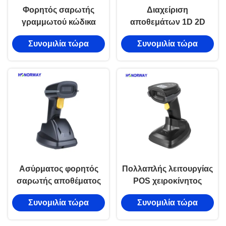
Φορητός σαρωτής
Διαχείριση
γραμμωτού κώδικα
αποθεμάτων 1D 2D
συμβατός με MES με
Διαχειριζόμενος
Συνομιλία τώρα
Συνομιλία τώρα
οθόνη 2 ιντσών
αναγνώστης barcode
ασύρματος σαρωτής
φορητός 2.4GHz
κωδικών QR
433MHz σαρωτής
Ασύρματος φορητός
Πολλαπλής λειτουργίας
σαρωτής αποθέματος
POS χειροκίνητος
433MHz Android
σαρωτής barcode με
Συνομιλία τώρα
Συνομιλία τώρα
συμβατός 1D 2D QR
οθόνη οθόνης και
σαρωτής γραμμικού
κούνια φόρτισης