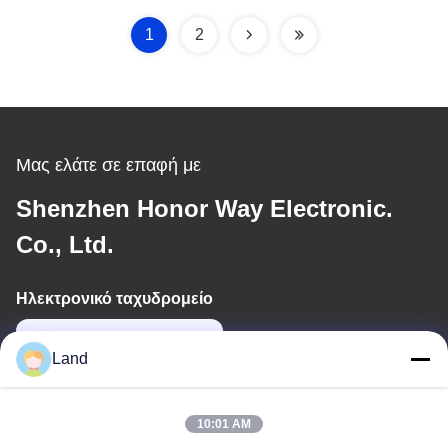
κώδικα
1
2
Μας ελάτε σε επαφή με
Shenzhen Honor Way Electronic.
Co., Ltd.
Ηλεκτρονικό ταχυδρομείο
land@szhw-tech.com
Land
Η διεύθυνσή μας
10:01 AM