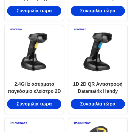
μετάδοση 1D 2D
Γρήγορη φόρτιση
Συνομιλία τώρα
Συνομιλία τώρα
PDF417 χειροκίνητος
Χονδρικός σαρωτής
σαρωτής barcode με
barcode με κούνια και
μπαταρία 2600mAH και
διαχείριση μπαταρίας
βάση φόρτισης
για απογραφή
2.4GHz ασύρματο
1D 2D QR Αντιστροφή
παγκόσμιο κλείστρο 2D
Datamatrix Handy
χειροκίνητος σαρωτής
Barcode Reader
Συνομιλία τώρα
Συνομιλία τώρα
γραμμικού κώδικα με
Bluetooth Ασύρματος
μπαταρία 2200mAH
USB χειροκίνητος
OEM
σαρωτής