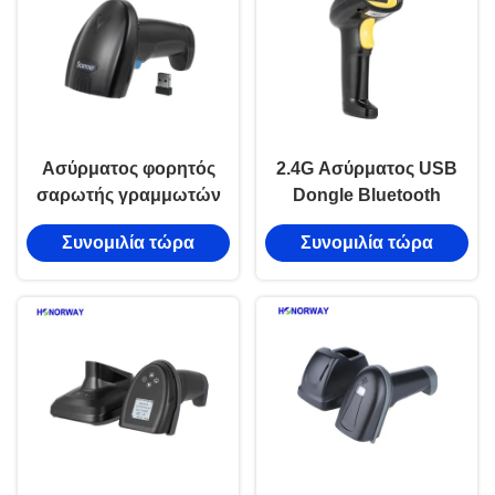
Ασύρματος φορητός
2.4G Ασύρματος USB
σαρωτής γραμμωτών
Dongle Bluetooth
κωδίκων 1D 2D
Barcode Scanner
Συνομιλία τώρα
Συνομιλία τώρα
Bluetooth με
Χειροκίνητο Για
ρυθμιζόμενη ταχύτητα
Android Apple Smart
για πληρωμές QR
OS