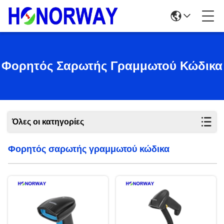
Φορητός Σαρωτής Γραμμωτού Κώδικα
Όλες οι κατηγορίες
Φορητός σαρωτής γραμμωτού κώδικα