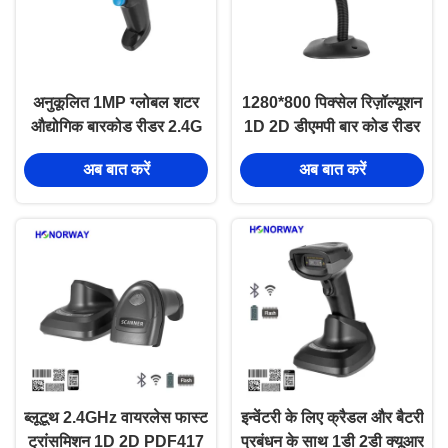
अनुकूलित 1MP ग्लोबल शटर
1280*800 पिक्सेल रिज़ॉल्यूशन
औद्योगिक बारकोड रीडर 2.4G
1D 2D डीएमपी बार कोड रीडर
वाईफ़ाई ब्लूटूथ कॉर्डलेस DPM
ब्लूटूथ वायरलेस इंडस्ट्रियल
अब बात करें
अब बात करें
हैंडहेल्ड बारकोड स्कैनर
हैंडहेल्ड बारकोड स्कैनर
ब्लूटूथ 2.4GHz वायरलेस फास्ट
इन्वेंटरी के लिए क्रैडल और बैटरी
ट्रांसमिशन 1D 2D PDF417
प्रबंधन के साथ 1डी 2डी क्यूआर