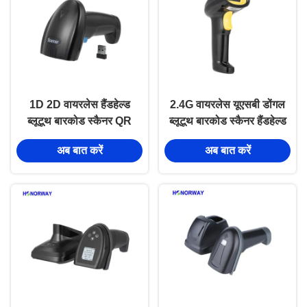
1D 2D वायरलेस हैंडहेल्ड
2.4G वायरलेस यूएसबी डोंगल
ब्लूटूथ बारकोड स्कैनर QR
ब्लूटूथ बारकोड स्कैनर हैंडहेल्ड
भुगतान के लिए समायोज्य गति
एंड्रॉयड के लिए एप्पल स्मार्ट
अब बात करें
अब बात करें
ओएस