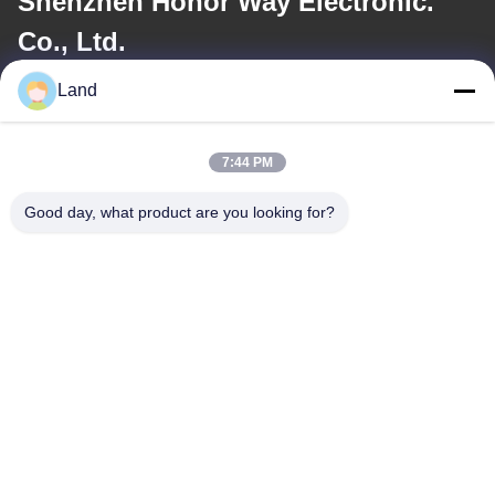
Shenzhen Honor Way Electronic.
Co., Ltd.
Land
ईमेल
land@szhw-tech.com
7:44 PM
Good day, what product are you looking for?
हमारा पता
पता
10वीं मंजिल किंग्सिनो बिल्डिंग, गुआंगमिंग जिला, शेन्ज़ेन शहर, चीन
टेलीफोन
0086-755-23284669