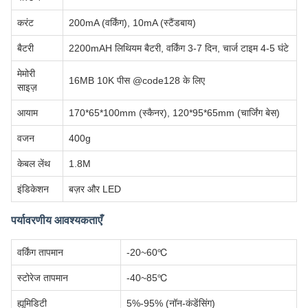
करंट
200mA (वर्किंग), 10mA (स्टैंडबाय)
बैटरी
2200mAH लिथियम बैटरी, वर्किंग 3-7 दिन, चार्ज टाइम 4-5 घंटे
मेमोरी
16MB 10K पीस @code128 के लिए
साइज़
आयाम
170*65*100mm (स्कैनर), 120*95*65mm (चार्जिंग बेस)
वजन
400g
केबल लेंथ
1.8M
इंडिकेशन
बज़र और LED
पर्यावरणीय आवश्यकताएँ
वर्किंग तापमान
-20~60℃
स्टोरेज तापमान
-40~85℃
ह्यूमिडिटी
5%-95% (नॉन-कंडेंसिंग)