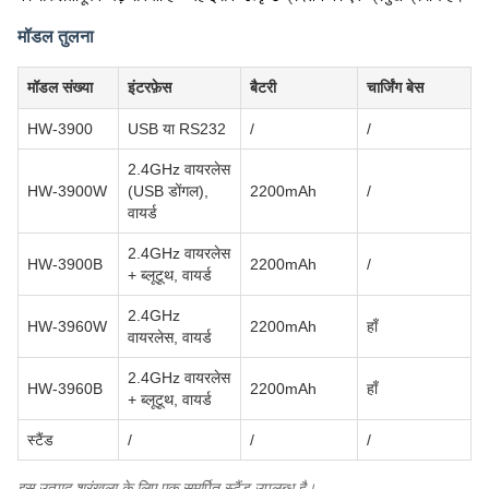
मॉडल तुलना
मॉडल संख्या
इंटरफ़ेस
बैटरी
चार्जिंग बेस
HW-3900
USB या RS232
/
/
2.4GHz वायरलेस
HW-3900W
(USB डोंगल),
2200mAh
/
वायर्ड
2.4GHz वायरलेस
HW-3900B
2200mAh
/
+ ब्लूटूथ, वायर्ड
2.4GHz
HW-3960W
2200mAh
हाँ
वायरलेस, वायर्ड
2.4GHz वायरलेस
HW-3960B
2200mAh
हाँ
+ ब्लूटूथ, वायर्ड
स्टैंड
/
/
/
इस उत्पाद श्रृंखला के लिए एक समर्पित स्टैंड उपलब्ध है।