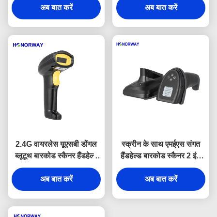
अब बात करें
स्कैनर
अब बात करें
2.4G वायरलेस यूएसबी डोंगल
स्क्रीन के साथ एमईएस संगत
ब्लूटूथ बारकोड स्कैनर हैंडहेल्ड
हैंडहेल्ड बारकोड स्कैनर 2 इंच
एंड्रॉयड के लिए एप्पल स्मार्ट
वायरलेस QR कोड स्कैनर
अब बात करें
ओएस
अब बात करें