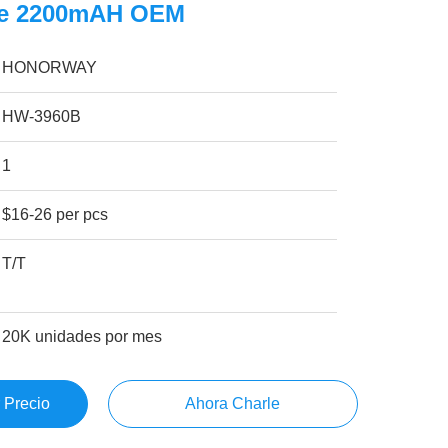
De 2200mAH OEM
HONORWAY
HW-3960B
1
$16-26 per pcs
T/T
20K unidades por mes
 Precio
Ahora Charle