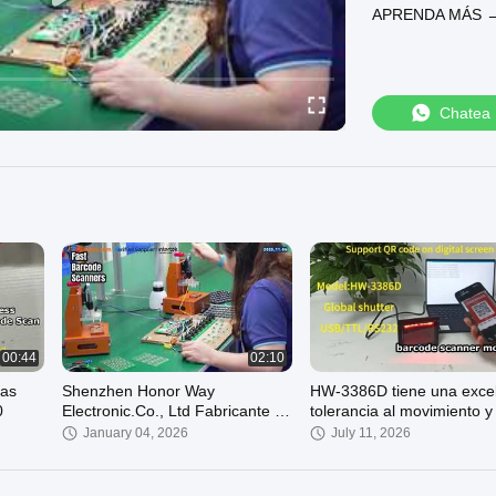
APRENDA MÁS 
Chatea
00:44
02:10
ras
Shenzhen Honor Way
HW-3386D tiene una exce
0
Electronic.Co., Ltd Fabricante de
tolerancia al movimiento y
escáner de código de barras de
puede utilizar para leer có
January 04, 2026
July 11, 2026
China
de barras en movimiento 
cintas transportadoras