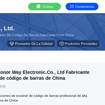
Chatea
Contáctenos
, Ltd.
áner De Código De Barras Fabricante From China
Proveedor De La Calidad
Productos Principales
nor Way Electronic.Co., Ltd Fabricante
de código de barras de China
2026
ciones de escáner de código de barras profesional de alta
rica de China