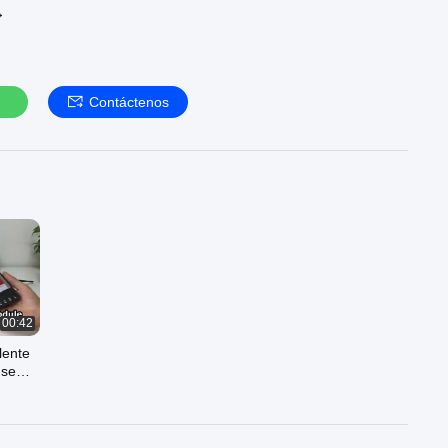
→
Contáctenos
00:42
lente
 se
digos
en