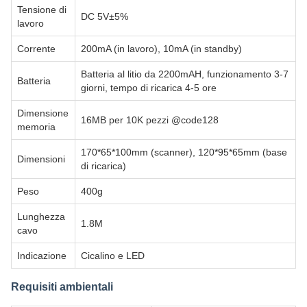
Tensione di
DC 5V±5%
lavoro
Corrente
200mA (in lavoro), 10mA (in standby)
Batteria al litio da 2200mAH, funzionamento 3-7
Batteria
giorni, tempo di ricarica 4-5 ore
Dimensione
16MB per 10K pezzi @code128
memoria
170*65*100mm (scanner), 120*95*65mm (base
Dimensioni
di ricarica)
Peso
400g
Lunghezza
1.8M
cavo
Indicazione
Cicalino e LED
Requisiti ambientali