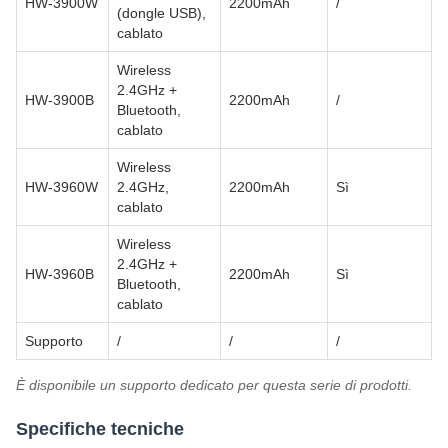
HW-3900W
2200mAh
/
(dongle USB),
cablato
Wireless
2.4GHz +
HW-3900B
2200mAh
/
Bluetooth,
cablato
Wireless
HW-3960W
2.4GHz,
2200mAh
Sì
cablato
Wireless
2.4GHz +
HW-3960B
2200mAh
Sì
Bluetooth,
cablato
Supporto
/
/
/
È disponibile un supporto dedicato per questa serie di prodotti.
Specifiche tecniche