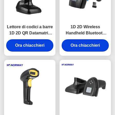
Lettore di codici a barre
1D 2D Wireless
1D 2D QR Datamatrix
Handheld Bluetooth
Inverso Portatile
Barcode Scanner
Scanner Manuale
Ora chiacchieri
Velocità regolabile per il
Ora chiacchieri
Wireless Bluetooth USB
pagamento QR