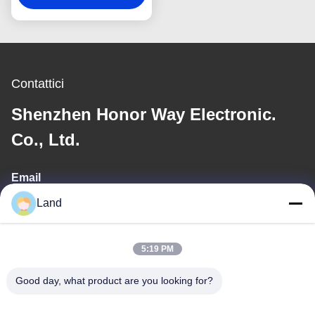
2600mAH
Contattici
Shenzhen Honor Way Electronic.
Co., Ltd.
Email
Land
land@szhw-tech.com
5:19 PM
Il nostro indirizzo
Good day, what product are you looking for?
Indirizzo
10° piano Edificio Kingsino, distretto di Guangming, città di