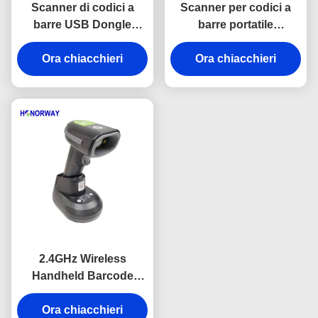
Scanner di codici a
Scanner per codici a
barre USB Dongle
barre portatile
Bluetooth wireless 2.4G
compatibile MES con
portatile per sistemi
Ora chiacchieri
schermo, scanner di
Ora chiacchieri
operativi smart Android
codici QR wireless da 2
Apple
pollici
2.4GHz Wireless
Handheld Barcode
Scanner Trasmissione
rapida con batteria da
Ora chiacchieri