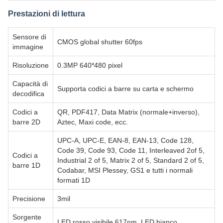
Prestazioni di lettura
Sensore di
CMOS global shutter 60fps
immagine
Risoluzione
0.3MP 640*480 pixel
Capacità di
Supporta codici a barre su carta e schermo
decodifica
Codici a
QR, PDF417, Data Matrix (normale+inverso),
barre 2D
Aztec, Maxi code, ecc.
UPC-A, UPC-E, EAN-8, EAN-13, Code 128,
Code 39, Code 93, Code 11, Interleaved 2of 5,
Codici a
Industrial 2 of 5, Matrix 2 of 5, Standard 2 of 5,
barre 1D
Codabar, MSI Plessey, GS1 e tutti i normali
formati 1D
Precisione
3mil
Sorgente
LED rosso visibile 617nm, LED bianco