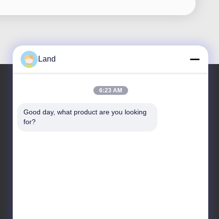
Land
6:23 AM
हमारा पता
Good day, what product are you looking 
for?
पता
10वीं मंजिल किंग्सिनो बिल्डिंग, गुआंगमिंग जिला, शेन्ज़ेन शहर, चीन
टेलीफोन
86-0755-23284669