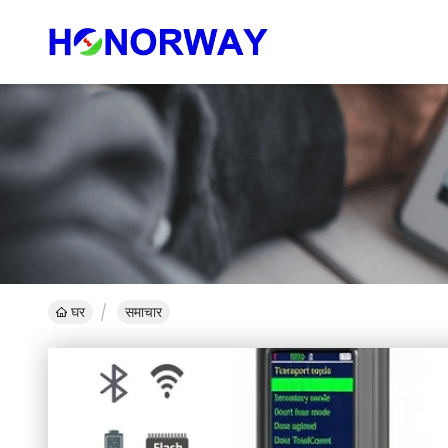
घर
समाचार