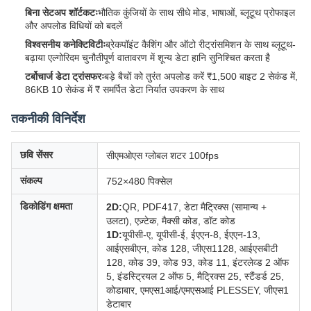
बिना सेटअप शॉर्टकटः
भौतिक कुंजियों के साथ सीधे मोड, भाषाओं, ब्लूटूथ प्रोफाइल
और अपलोड विधियों को बदलें
विश्वसनीय कनेक्टिविटीः
ब्रेकपॉइंट कैशिंग और ऑटो रीट्रांसमिशन के साथ ब्लूटूथ-
बढ़ाया एल्गोरिदम चुनौतीपूर्ण वातावरण में शून्य डेटा हानि सुनिश्चित करता है
टर्बोचार्ज डेटा ट्रांसफरः
बड़े बैचों को तुरंत अपलोड करें ₹1,500 बाइट 2 सेकंड में,
86KB 10 सेकंड में ₹ समर्पित डेटा निर्यात उपकरण के साथ
तकनीकी विनिर्देश
छवि सेंसर
सीएमओएस ग्लोबल शटर 100fps
संकल्प
752×480 पिक्सेल
डिकोडिंग क्षमता
2D:
QR, PDF417, डेटा मैट्रिक्स (सामान्य +
उलटा), एज़्टेक, मैक्सी कोड, डॉट कोड
1D:
यूपीसी-ए, यूपीसी-ई, ईएएन-8, ईएएन-13,
आईएसबीएन, कोड 128, जीएस1128, आईएसबीटी
128, कोड 39, कोड 93, कोड 11, इंटरलेव्ड 2 ऑफ
5, इंडस्ट्रियल 2 ऑफ 5, मैट्रिक्स 25, स्टैंडर्ड 25,
कोडाबार, एमएस1आई/एमएसआई PLESSEY, जीएस1
डेटाबार