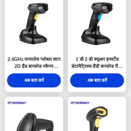
2.4GHz वायरलेस ग्लोबल शटर
1 डी 2 डी क्यूआर इनवर्टेड
2D हैंड बारकोड स्कैनर
डेटामैट्रिक्स हैंडी बारकोड रीडर
2200mAH बैटरी OEM के
ब्लूटूथ वायरलेस यूएसबी हैंडहेल्ड
अब बात करें
साथ
अब बात करें
स्कैनर