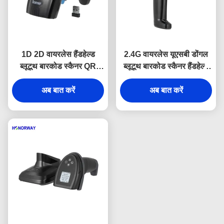
1D 2D वायरलेस हैंडहेल्ड
2.4G वायरलेस यूएसबी डोंगल
ब्लूटूथ बारकोड स्कैनर QR
ब्लूटूथ बारकोड स्कैनर हैंडहेल्ड
भुगतान के लिए समायोज्य गति
एंड्रॉयड के लिए एप्पल स्मार्ट
अब बात करें
अब बात करें
ओएस