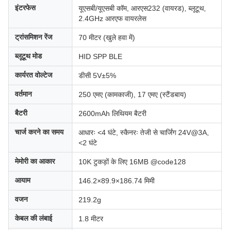
इंटरफेस
यूएसबी/यूएसबी कॉम, आरएस232 (वायरड), ब्लूटूथ,
2.4GHz आरएफ वायरलेस
ट्रांसमिशन रेंज
70 मीटर (खुले हवा में)
ब्लूटूथ मोड
HID SPP BLE
कार्यरत वोल्टेज
डीसी 5V±5%
वर्तमान
250 एमए (कामकाजी), 17 एमए (स्टैंडबाय)
बैटरी
2600mAh लिथियम बैटरी
चार्ज करने का समय
आधारः <4 घंटे, स्कैनरः तेजी से चार्जिंग 24V@3A,
<2 घंटे
मेमोरी का आकार
10K टुकड़ों के लिए 16MB @code128
आयाम
146.2×89.9×186.74 मिमी
वजन
219.2g
केबल की लंबाई
1.8 मीटर