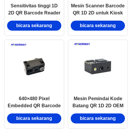
Sensitivitas tinggi 1D
Mesin Scanner Barcode
2D QR Barcode Reader
QR 1D 2D untuk Kiosk
Module Anti Sunshine
dan Mesin IoT
bicara sekarang
bicara sekarang
Barcode Scan Engine
640×480 Pixel
Mesin Pemindai Kode
Embedded QR Barcode
Batang QR 1D 2D OEM
Reader Module Auto
Modul Pembaca MRZ
bicara sekarang
bicara sekarang
Scan Untuk Perangkat
OCR Tertanam Untuk
IOT genggam
Paspor