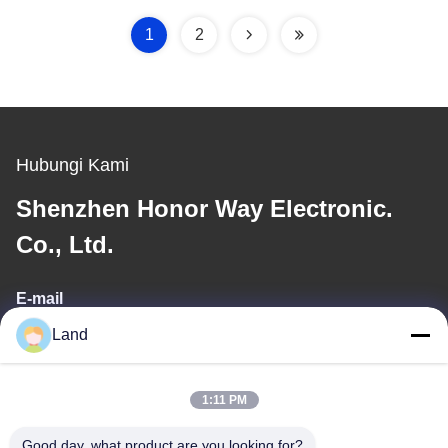
1
2
Hubungi Kami
Shenzhen Honor Way Electronic.
Co., Ltd.
E-mail
Land
land@szhw-tech.com
1:11 PM
Alamat Kami
Good day, what product are you looking for?