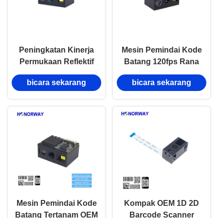
Peningkatan Kinerja
Mesin Pemindai Kode
Permukaan Reflektif
Batang 120fps Rana
OEM Tertanam Mesin
Global HW-1266E
bicara sekarang
bicara sekarang
Pemindai Kode Batang
dengan Solusi Anti-
2D yang Dapat Dibaca
Silau untuk Permukaan
Untuk Kode Batang
Reflektif yang Dapat
Pada Plastik Logam
Dibaca di Bawah Sinar
Matahari
Mesin Pemindai Kode
Kompak OEM 1D 2D
Batang Tertanam OEM
Barcode Scanner