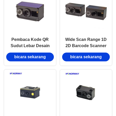
Pembaca Kode QR
Wide Scan Range 1D
Sudut Lebar Desain
2D Barcode Scanner
Mesin Tiket Mesin
Engine Autosens
bicara sekarang
bicara sekarang
Pindai Barcode 1D 2D
Programmable Barcode
Reader Module