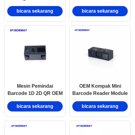
QR Kode Batang Pindai
Engine QR Code
bicara sekarang
bicara sekarang
Mesin Anti Silau
Reader Module 0.3MP
Pixel
Mesin Pemindai
OEM Kompak Mini
Barcode 1D 2D QR OEM
Barcode Reader Module
Dengan TTL USB Untuk
UART 3.3V Pasokan
bicara sekarang
bicara sekarang
Supermarket Ritel
6.8mm Ketebalan