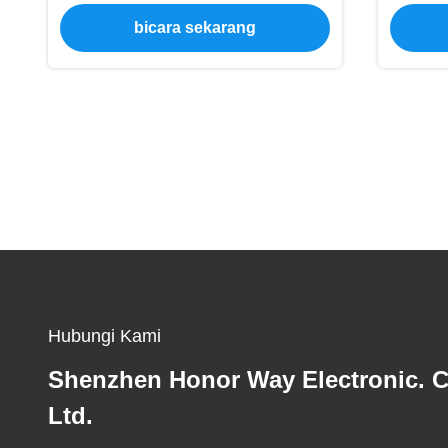
Wiegand Untuk Sistem Kunci Pintu
Den
bicara sekarang
Putar
Hubungi Kami
Shenzhen Honor Way Electronic. C
Ltd.