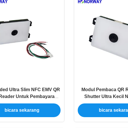
ed Ultra Slim NFC EMV QR
Modul Pembaca QR R
Reader Untuk Pembayaran
Shutter Ultra Kecil
luler Dan Kontrol Akses
Kunci Pintu dan P
bicara sekarang
bicara sekar