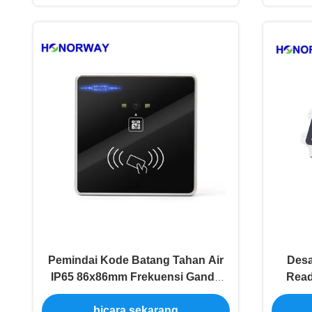
Pemindai Kode Batang Tahan Air
Des
IP65 86x86mm Frekuensi Ganda
Read
13.56MHz 125KHz Untuk Kontrol
Untu
bicara sekarang
Akses