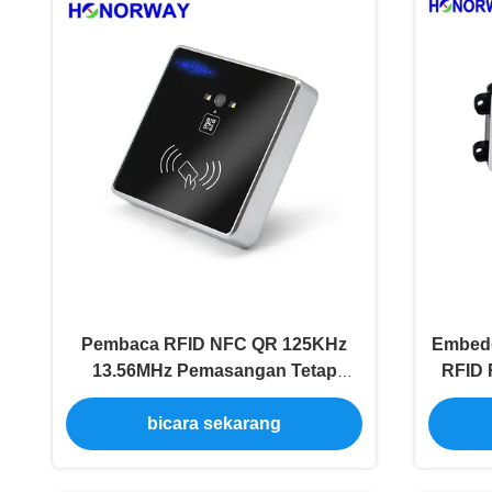
Pembaca RFID NFC QR 125KHz
Embedd
13.56MHz Pemasangan Tetap
RFID 
untuk Kontrol Akses Modern
Se
bicara sekarang