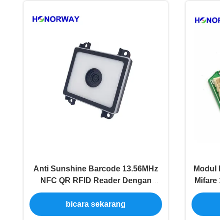
Anti Sunshine Barcode 13.56MHz
Modul 
NFC QR RFID Reader Dengan
Mifare
Serial Port Untuk Turnstile
bicara sekarang