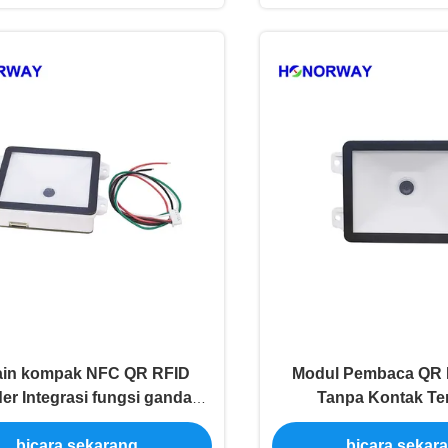
ain kompak NFC QR RFID
Modul Pembaca QR
er Integrasi fungsi ganda
Tanpa Kontak Te
k Gerbang Kontrol Akses
Sensitivitas Ting
bicara sekarang
bicara sekar
Perangkat Pin