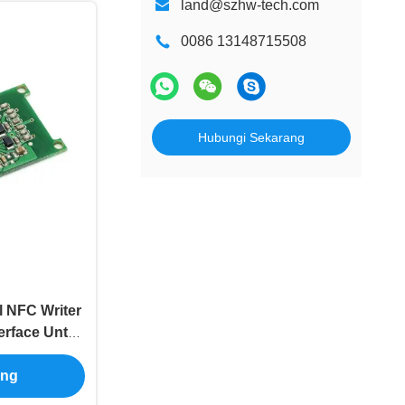
land@szhw-tech.com
0086 13148715508
Hubungi Sekarang
 NFC Writer
erface Untuk
 Anggota
ang