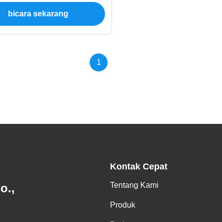
gan Wiegand USB RS485
bicara sekarang
1
Kontak Cepat
Tentang Kami
o.,
Produk