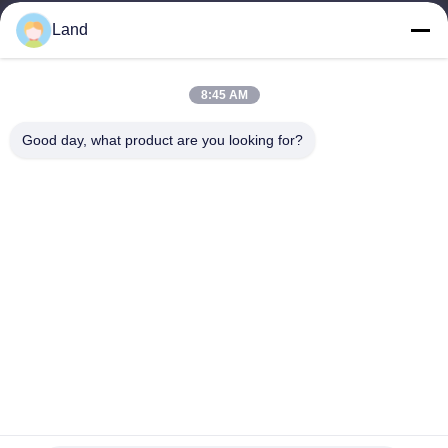
Land
land@szhw-tech.com
8:45 AM
Alamat Kami
Good day, what product are you looking for?
Alamat
Bangunan Kingsino lantai 10, distrik Guangming, kota Shenzhen,
Cina
Telp
0086-755-23284669
Kebijakan Privasi
|
Sitemap
Cina Kualitas Baik Mesin Scanner Barcode Pemasok. Hak cipta ©