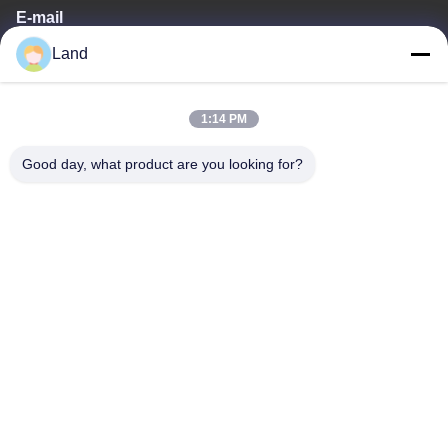
E-mail
Land
land@szhw-tech.com
1:14 PM
O nosso endereço
Good day, what product are you looking for?
Endereço
10º andar, Edifício Kingsino, Distrito de Guangming, Cidade de
Shenzhen, China
Telefone
0086-755-23284669
Política de privacidade
|
Mapa do Site