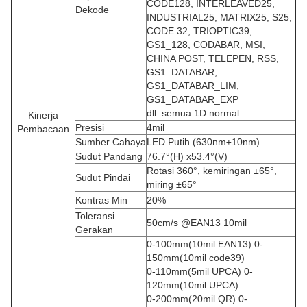
CODE128, INTERLEAVED25,
Dekode
INDUSTRIAL25, MATRIX25, S25,
CODE 32, TRIOPTIC39,
GS1_128, CODABAR, MSI,
CHINA POST, TELEPEN, RSS,
GS1_DATABAR,
GS1_DATABAR_LIM,
GS1_DATABAR_EXP
dll. semua 1D normal
Kinerja
Presisi
4mil
Pembacaan
Sumber Cahaya
LED Putih (630nm±10nm)
Sudut Pandang
76.7°(H) x53.4°(V)
Rotasi 360°, kemiringan ±65°,
Sudut Pindai
miring ±65°
Kontras Min
20%
Toleransi
50cm/s @EAN13 10mil
Gerakan
0-100mm(10mil EAN13) 0-
150mm(10mil code39)
0-110mm(5mil UPCA) 0-
120mm(10mil UPCA)
0-200mm(20mil QR) 0-