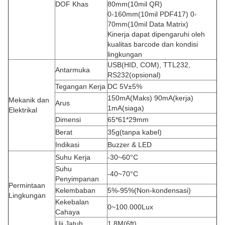
DOF Khas
80mm(10mil QR)
0-160mm(10mil PDF417) 0-
70mm(10mil Data Matrix)
Kinerja dapat dipengaruhi oleh
kualitas barcode dan kondisi
lingkungan
USB(HID, COM), TTL232,
Antarmuka
RS232(opsional)
Tegangan Kerja
DC 5V±5%
150mA(Maks) 90mA(kerja)
Mekanik dan
Arus
1mA(siaga)
Elektrikal
Dimensi
65*61*29mm
Berat
35g(tanpa kabel)
Indikasi
Buzzer & LED
Suhu Kerja
-30~60°C
Suhu
-40~70°C
Penyimpanan
Permintaan
Kelembaban
5%-95%(Non-kondensasi)
Lingkungan
Kekebalan
0~100.000Lux
Cahaya
Uji Jatuh
1.8M(6ft)