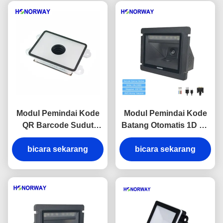
Modul Pemindai Kode
Modul Pemindai Kode
QR Barcode Sudut
Batang Otomatis 1D 2D
Lebar Khusus untuk
Detektif Kelas Industri
Perangkat Tablet dan
bicara sekarang
untuk Jalur Perakitan
bicara sekarang
Kios
Konveyor