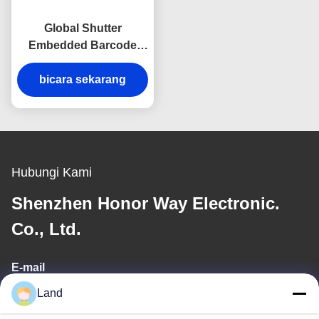
Global Shutter
Embedded Barcode
Scanner Module untuk
Turnstile dan Kontrol
bicara sekarang
Akses
Hubungi Kami
Shenzhen Honor Way Electronic.
Co., Ltd.
E-mail
Land
land@szhw-tech.com