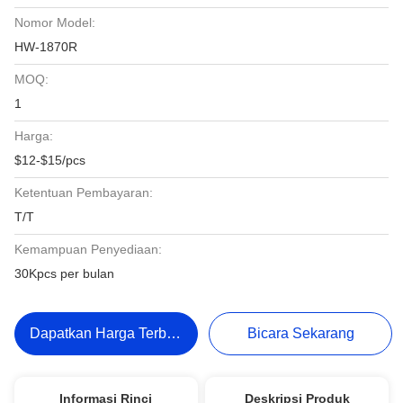
Nomor Model:
HW-1870R
MOQ:
1
Harga:
$12-$15/pcs
Ketentuan Pembayaran:
T/T
Kemampuan Penyediaan:
30Kpcs per bulan
Dapatkan Harga Terbaik
Bicara Sekarang
Informasi Rinci
Deskripsi Produk