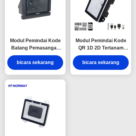
Modul Pemindai Kode
Modul Pemindai Kode
Batang Pemasangan
QR 1D 2D Tertanam
Tetap Definisi Tinggi
Pemindaian Otomatis
untuk Konveyor MES
bicara sekarang
yang Dapat Diprogram
bicara sekarang
Tracing
Untuk Mesin IOT