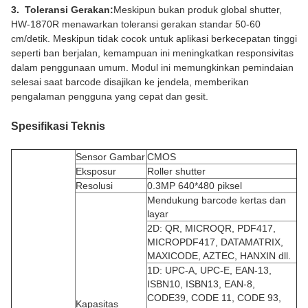
3. Toleransi Gerakan:
Meskipun bukan produk global shutter,
HW-1870R menawarkan toleransi gerakan standar 50-60
cm/detik. Meskipun tidak cocok untuk aplikasi berkecepatan tinggi
seperti ban berjalan, kemampuan ini meningkatkan responsivitas
dalam penggunaan umum. Modul ini memungkinkan pemindaian
selesai saat barcode disajikan ke jendela, memberikan
pengalaman pengguna yang cepat dan gesit.
Spesifikasi Teknis
Sensor Gambar
CMOS
Eksposur
Roller shutter
Resolusi
0.3MP 640*480 piksel
Mendukung barcode kertas dan
layar
2D: QR, MICROQR, PDF417,
MICROPDF417, DATAMATRIX,
MAXICODE, AZTEC, HANXIN dll.
1D: UPC-A, UPC-E, EAN-13,
ISBN10, ISBN13, EAN-8,
CODE39, CODE 11, CODE 93,
Kapasitas