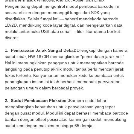
utama termasuk Windows, Android, Apple, dan Linux.
Pengembang dapat mengontrol modul pembaca barcode ini
secara efisien dengan memanggil fungsi dari SDK yang
disediakan. Selain fungsi inti — seperti mendekode barcode
1D/2D, mendukung kode layar digital, dan mengeluarkan data
melalui antarmuka USB atau serial — fitur-fitur utama berikut
disorot:
1. Pembacaan Jarak Sangat Dekat:
Dilengkapi dengan kamera
sudut lebar, HW-1870R memungkinkan "pemindaian jarak nol."
Hal ini memungkinkan pengguna untuk menempatkan barcode
langsung pada penutup akrilik modul tanpa perlu mencari jarak
fokus tertentu. Kenyamanan menekan kode ke pembaca untuk
penangkapan instan ini telah berhasil memenuhi persyaratan
pelanggan umum dalam berbagai proyek.
2. Sudut Pembacaan Fleksibel:
Kamera sudut lebar
menghilangkan kebutuhan untuk penyelarasan yang tepat
dengan pusat modul. Modul ini dapat berhasil membaca barcode
bahkan dengan offset posisi atau kemiringan sudut, mendukung
sudut kemiringan maksimum hingga 65 derajat.