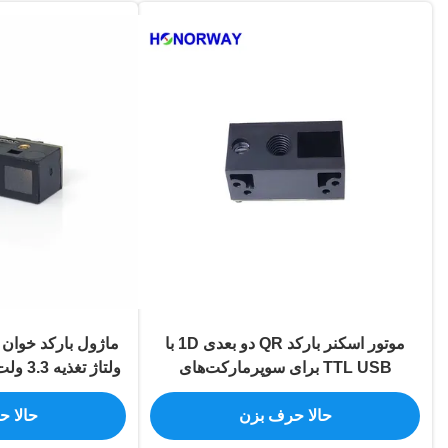
موتور اسکنر بارکد QR دو بعدی 1D با
TTL USB برای سوپرمارکت‌های
خرده‌فروشی
م
حالا حرف بزن
حالا 