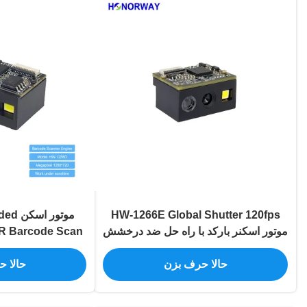
HW-1266E Global Shutter 120fps
موتور
موتور اسکنر بارکد با راه حل ضد درخشش
R Barcode Scan
برای سطوح بازتابی قابل خواندن نور
Engine ضد درخشش
حالا حرف بزن
حالا 
خورشید