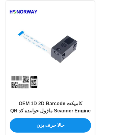
کامپکت OEM 1D 2D Barcode
Scanner Engine ماژول خواننده کد QR
0.3MP پیکسل
حالا حرف بزن