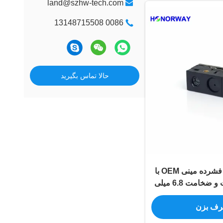
land@szhw-tech.com
0086 13148715508
حالا تماس بگیرید
ماژول بارکد خوان فشرده مینی OEM با
ولتاژ تغذیه 3.3 ولت و ضخامت 6.8 میلی
تر
حرف بزن