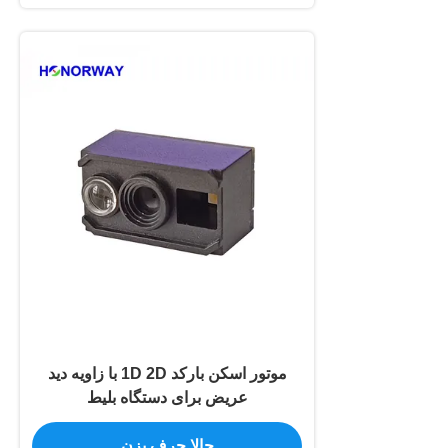
موتور اسکن بارکد 1D 2D با زاویه دید
عریض برای دستگاه بلیط
حالا حرف بزن