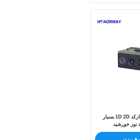
ماژول خواننده بارکد 1D 2D بسیار
نور خورشید
حرف بزن