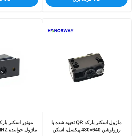
ماژول اسکنر بارکد QR تعبیه شده با
رزولوشن 640×480 پیکسل، اسکن
ماژول خواننده OCR MRZ برای گذرنامه