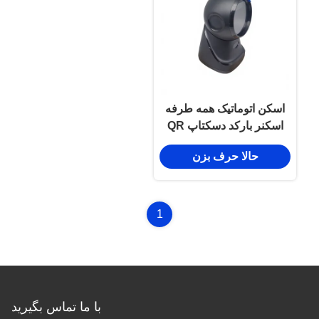
اسکن اتوماتیک همه طرفه
اسکنر بارکد دسکتاپ QR
RJ45 اتصال برای لجستیک
حالا حرف بزن
خرده فروشی
1
با ما تماس بگیرید