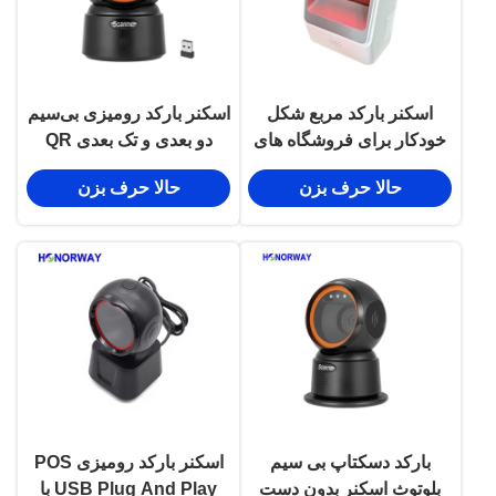
اسکنر بارکد مربع شکل
اسکنر بارکد رومیزی بی‌سیم
خودکار برای فروشگاه های
دو بعدی و تک بعدی QR
سوپرمارکت
بدون دست با قابلیت
حالا حرف بزن
حالا حرف بزن
ذخیره‌سازی آفلاین و
سازگاری OPOS
بارکد دسکتاپ بی سیم
اسکنر بارکد رومیزی POS
بلوتوث اسکنر بدون دست
USB Plug And Play با