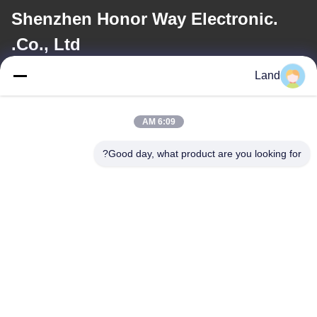
Shenzhen Honor Way Electronic.
Co., Ltd.
Land
ایمیل
land@szhw-tech.com
6:09 AM
Good day, what product are you looking for?
آدرس ما
آدرس
طبقه 10 ساختمان کنگزینو، منطقه گوانگ مینگ، شهر شنشن، چین
تلفن
0086-755-23284669