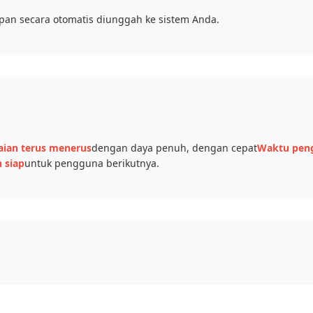
mpan secara otomatis diunggah ke sistem Anda.
aian terus menerus
dengan daya penuh, dengan cepat
Waktu peng
n siap
untuk pengguna berikutnya.