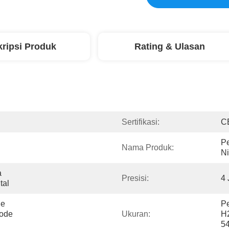
ripsi Produk
Rating & Ulasan
Sertifikasi:
C
P
Nama Produk:
N
 
Presisi:
4
tal
e 
P
ode 
Ukuran:
H
5