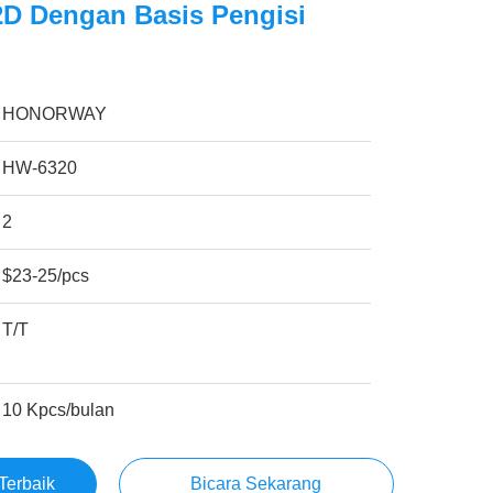
2D Dengan Basis Pengisi
HONORWAY
HW-6320
2
$23-25/pcs
T/T
10 Kpcs/bulan
Terbaik
Bicara Sekarang