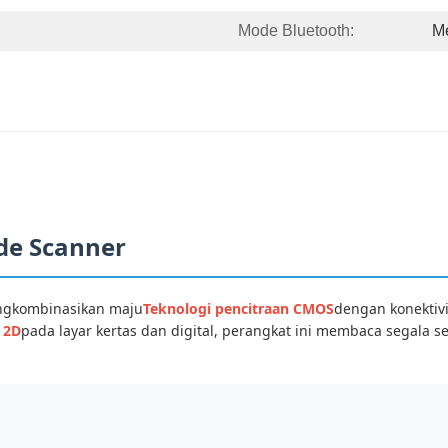
Mode Bluetooth:
M
de Scanner
gkombinasikan maju
Teknologi pencitraan CMOS
dengan konektivi
 2D
pada layar kertas dan digital, perangkat ini membaca segala s