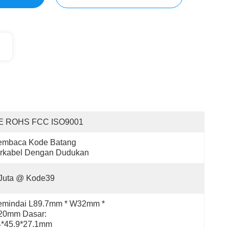
E ROHS FCC ISO9001
embaca Kode Batang 
irkabel Dengan Dudukan
 Juta @ Kode39
emindai L89.7mm * W32mm * 
20mm Dasar: 
4*45.9*27.1mm