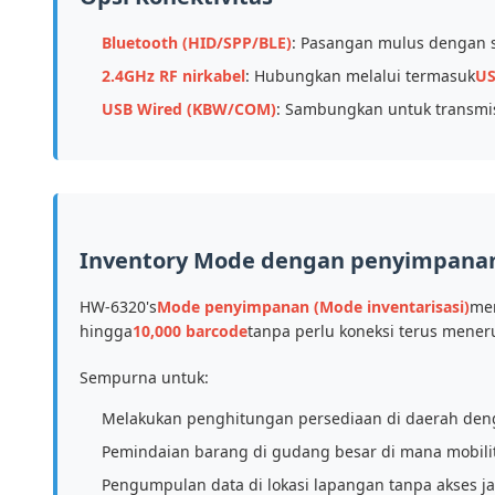
Bluetooth (HID/SPP/BLE)
: Pasangan mulus dengan s
2.4GHz RF nirkabel
: Hubungkan melalui termasuk
US
USB Wired (KBW/COM)
: Sambungkan untuk transmi
Inventory Mode dengan penyimpanan
HW-6320's
Mode penyimpanan (Mode inventarisasi)
men
hingga
10,000 barcode
tanpa perlu koneksi terus mener
Sempurna untuk:
Melakukan penghitungan persediaan di daerah den
Pemindaian barang di gudang besar di mana mobili
Pengumpulan data di lokasi lapangan tanpa akses j