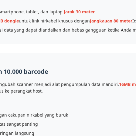
martphone, tablet, dan laptop.
Jarak 30 meter
B dongle
untuk link nirkabel khusus dengan
Jangkauan 80 meter
I
si data yang dapat diandalkan dan bebas gangguan ketika Anda 
 10.000 barcode
gubah scanner menjadi alat pengumpulan data mandiri.
16MB me
us ke perangkat host.
gan cakupan nirkabel yang buruk
tas sangat penting
aringan langsung