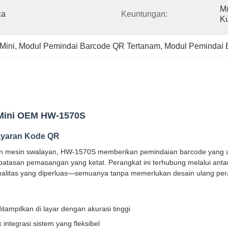
M
a 
Keuntungan:
Ku
Mini
, 
Modul Pemindai Barcode QR Tertanam
, 
Modul Pemindai B
 Mini OEM HW-1570S
ayaran Kode QR
n mesin swalayan, HW-1570S memberikan pemindaian barcode yang an
n batasan pemasangan yang ketat. Perangkat ini terhubung melalui a
nalitas yang diperluas—semuanya tanpa memerlukan desain ulang per
ampilkan di layar dengan akurasi tinggi
tegrasi sistem yang fleksibel