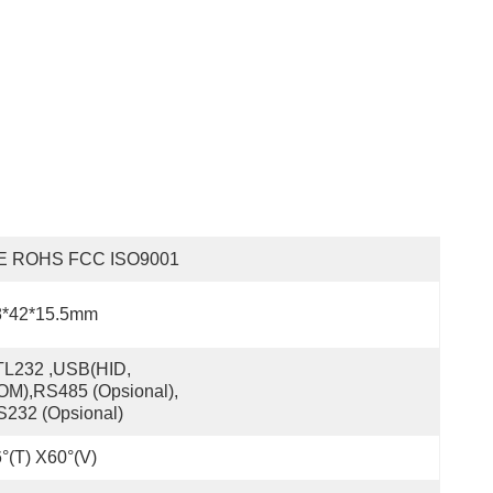
E ROHS FCC ISO9001
8*42*15.5mm
L232 ,USB(HID, 
M),RS485 (opsional), 
232 (opsional)
°(T) X60°(V)