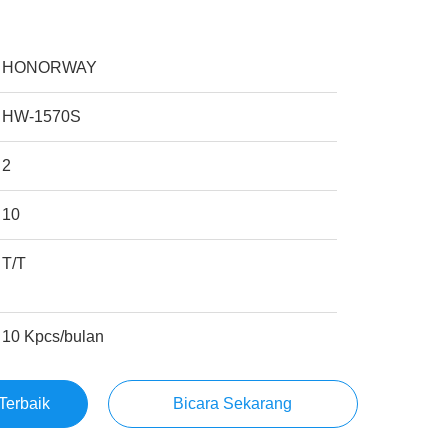
HONORWAY
HW-1570S
2
10
T/T
10 Kpcs/bulan
Terbaik
Bicara Sekarang