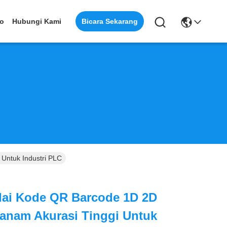
Bicara Sekarang
eo
Hubungi Kami
Untuk Industri PLC
ai Kode QR Barcode 1D 2D
anam Akurasi Tinggi Untuk