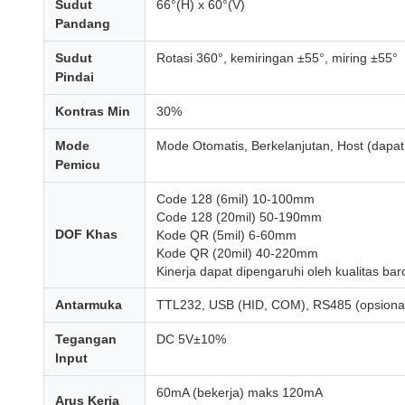
Sudut
66°(H) x 60°(V)
Pandang
Sudut
Rotasi 360°, kemiringan ±55°, miring ±55°
Pindai
Kontras Min
30%
Mode
Mode Otomatis, Berkelanjutan, Host (dapat
Pemicu
Code 128 (6mil) 10-100mm
Code 128 (20mil) 50-190mm
DOF Khas
Kode QR (5mil) 6-60mm
Kode QR (20mil) 40-220mm
Kinerja dapat dipengaruhi oleh kualitas ba
Antarmuka
TTL232, USB (HID, COM), RS485 (opsional
Tegangan
DC 5V±10%
Input
60mA (bekerja) maks 120mA
Arus Kerja