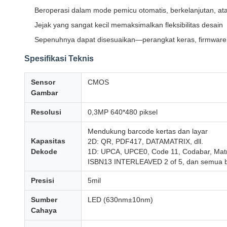
Beroperasi dalam mode pemicu otomatis, berkelanjutan, ata
Jejak yang sangat kecil memaksimalkan fleksibilitas desain
Sepenuhnya dapat disesuaikan—perangkat keras, firmware, 
Spesifikasi Teknis
Sensor
CMOS
Gambar
Resolusi
0,3MP 640*480 piksel
Mendukung barcode kertas dan layar
Kapasitas
2D: QR, PDF417, DATAMATRIX, dll.
Dekode
1D: UPCA, UPCE0, Code 11, Codabar, Mat
ISBN13 INTERLEAVED 2 of 5, dan semua 
Presisi
5mil
Sumber
LED (630nm±10nm)
Cahaya