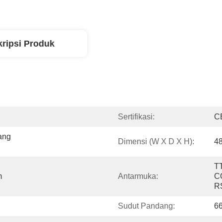
ripsi Produk
Sertifikasi:
C
ng 
Dimensi (W X D X H):
4
TT
m
Antarmuka:
CO
RS
Sudut Pandang:
66