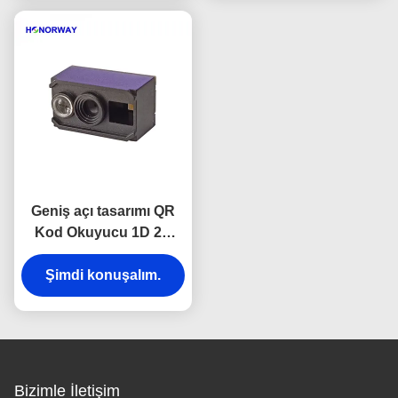
Geniş açı tasarımı QR
Kod Okuyucu 1D 2D
Barkod Tarama Motoru
Şimdi konuşalım.
Bilet Makinesi
Bizimle İletişim