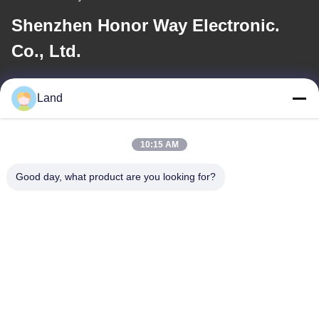
Shenzhen Honor Way Electronic.
Co., Ltd.
E-posta
Land
land@szhw-tech.com
10:15 AM
Adresimiz
Good day, what product are you looking for?
Adres
Çin'in Guangming ilçesi, Shenzhen şehrindeki Kingsino binasının
10. katı.
Tel
0086-755-23284669