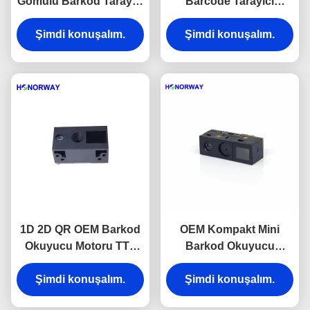
Gömülü Barkod Tarayıcı
Barcode Tarayıcı
Motoru QR Barkod
Motoru QR Kod
Tarama Motoru Parlama
Şimdi konuşalım.
Okuyucu Modülü 0.3MP
Şimdi konuşalım.
Önleyici
Piksel
1D 2D QR OEM Barkod
OEM Kompakt Mini
Okuyucu Motoru TTL
Barkod Okuyucu
USB'li Perakende
Modülü UART 3.3V
Süpermarketler İçin
Şimdi konuşalım.
Tedarik 6.8mm Kalınlığı
Şimdi konuşalım.