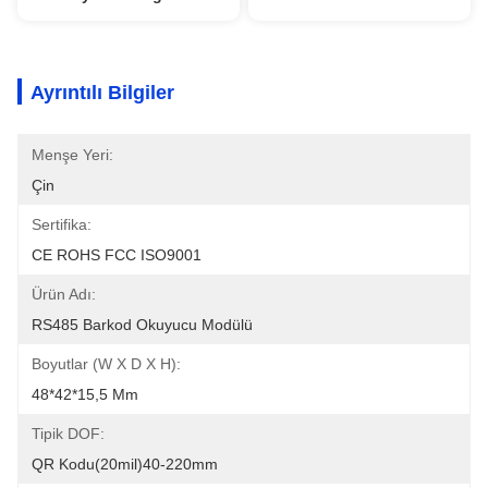
Ayrıntılı Bilgiler
Menşe Yeri:
Çin
Sertifika:
CE ROHS FCC ISO9001
Ürün Adı:
RS485 Barkod Okuyucu Modülü
Boyutlar (W X D X H):
48*42*15,5 Mm
Tipik DOF:
QR Kodu(20mil)40-220mm