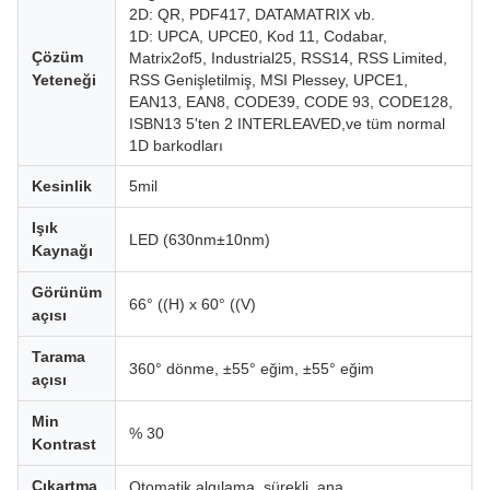
2D: QR, PDF417, DATAMATRIX vb.
1D: UPCA, UPCE0, Kod 11, Codabar,
Çözüm
Matrix2of5, Industrial25, RSS14, RSS Limited,
Yeteneği
RSS Genişletilmiş, MSI Plessey, UPCE1,
EAN13, EAN8, CODE39, CODE 93, CODE128,
ISBN13 5'ten 2 INTERLEAVED,ve tüm normal
1D barkodları
Kesinlik
5mil
Işık
LED (630nm±10nm)
Kaynağı
Görünüm
66° ((H) x 60° ((V)
açısı
Tarama
360° dönme, ±55° eğim, ±55° eğim
açısı
Min
% 30
Kontrast
Çıkartma
Otomatik algılama, sürekli, ana