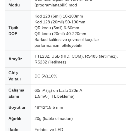
Modu
(programlanabilir) mod
Kod 128 (6mil) 10-100mm
Kod 128 (20mil) 50-190mm
Tipik
QR kodu (5mil) 6-60mm
DOF
QR kodu (20mil) 40-220mm
Barkod kalitesi ve çevresel koşullar
performansını etkileyebilir
TTL232, USB (HID, COM), RS485 (iletilmez),
Arayüz
RS232 (iletilmez)
Giriş
DC 5V±10%
Voltajı
Çalışma
60mA (iş) en fazla 120mA
akımı
1.5mA (TTL bekleme)
Boyutları
48*42*15,5 mm
Ağırlık
20g (kable olmadan)
İfade
Fırlatıcı ve LED