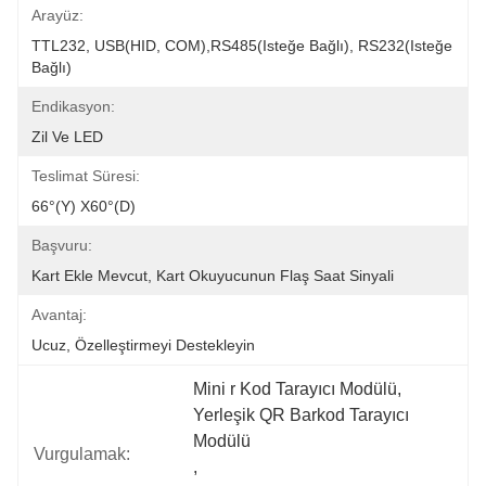
Arayüz:
TTL232, USB(HID, COM),RS485(isteğe Bağlı), RS232(isteğe 
Bağlı)
Endikasyon:
Zil Ve LED
Teslimat Süresi:
66°(Y) X60°(D)
Başvuru:
Kart Ekle Mevcut, Kart Okuyucunun Flaş Saat Sinyali
Avantaj:
Ucuz, Özelleştirmeyi Destekleyin
Mini r Kod Tarayıcı Modülü
, 
Yerleşik QR Barkod Tarayıcı 
Modülü
Vurgulamak:
, 