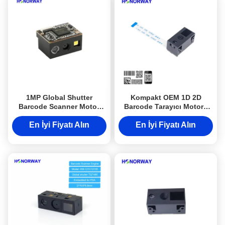
1MP Global Shutter
Kompakt OEM 1D 2D
Barcode Scanner Motor
Barcode Tarayıcı Motoru
Dahili 1D 2D QR Barcode
QR Kod Okuyucu Modülü
Okuyucu Modülü
0.3MP Piksel
En İyi Fiyatı Alın
En İyi Fiyatı Alın