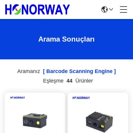
Arama Sonuçları
Aramanız
[ Barcode Scanning Engine ]
Eşleşme
44
Ürünler