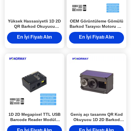
Yüksek Hassasiyetli 1D 2D
OEM Görüntüleme Gömülü
QR Barkod Okuyucu
Barkod Tarayıcı Motoru QR
Modülü Güneş Işığına
Barkod Tarama Motoru
Dayanıklı Barkod Tarama
Parlama Önleyici
En İyi Fiyatı Alın
En İyi Fiyatı Alın
Motoru
1D 2D Megapixel TTL USB
Geniş açı tasarımı QR Kod
Barcode Reader Modülü
Okuyucu 1D 2D Barkod
Otomatik Algılama Barcode
Tarama Motoru Bilet
Tarama Motoru
Makinesi
En İyi Fiyatı Alın
En İyi Fiyatı Alın