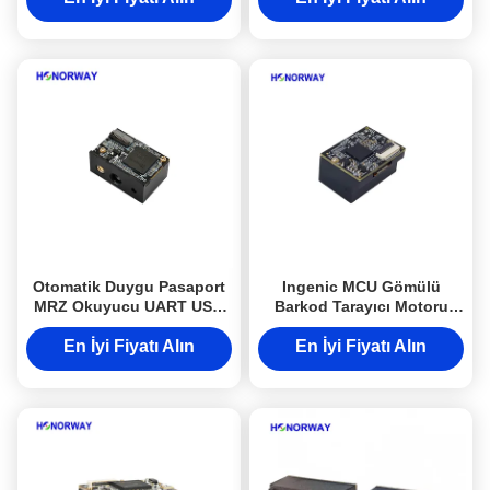
Otomatik Duygu Pasaport
Ingenic MCU Gömülü
MRZ Okuyucu UART USB
Barkod Tarayıcı Motoru
ile 1D 2D QR
Mini 1D 2D QR Kod Tarayıcı
Programlanabilir Barkod
Modülü
En İyi Fiyatı Alın
En İyi Fiyatı Alın
Tarama Motoru