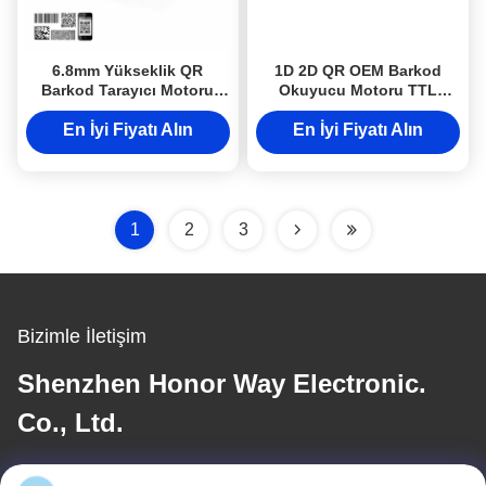
6.8mm Yükseklik QR
1D 2D QR OEM Barkod
Barkod Tarayıcı Motoru
Okuyucu Motoru TTL
Ultra İnce PDA ve IoT
USB'li Perakende
Cihazları İçin
Süpermarketler İçin
En İyi Fiyatı Alın
En İyi Fiyatı Alın
1
2
3
Bizimle İletişim
Shenzhen Honor Way Electronic.
Co., Ltd.
E-posta