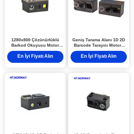
1280x800 Çözünürlüklü
Geniş Tarama Alanı 1D 2D
Barkod Okuyucu Motor
Barcode Tarayıcı Motoru
3mil Güneş Işığında
Otomatik Duygu
Okunabilir Yüksek
Programlanabilir Barcode
En İyi Fiyatı Alın
En İyi Fiyatı Alın
Yoğunluklu Kod Çözme
Okuyucu Modülü