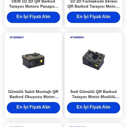
OEM 1D 2D QR Barkod
1D 2D Farmakode Ekranı
Tarayıcı Motoru Pasaport
QR Barkod Tarayıcı Motoru
için gömülü OCR MRZ
Kiosk ve IoT Makineleri
Okuyucu Modülü
İçin
En İyi Fiyatı Alın
En İyi Fiyatı Alın
Gömülü Sabit Montajlı QR
5mil Gömülü QR Barkod
Barkod Okuyucu Motoru
Tarayıcı Motor Modülü
1D 2D Barkod Tarayıcı
UART USB Arayüzü
Modülü
IEC61000 EN55032
En İyi Fiyatı Alın
En İyi Fiyatı Alın