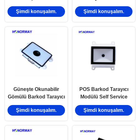
piksel sabit montajlı
Scanner Modülü PLC
Şimdi konuşalım.
Şimdi konuşalım.
barkod tarayıcı modülü
Endüstrisi için Yüksek
Doğruluk
Güneşte Okunabilir
POS Barkod Tarayıcı
Gömülü Barkod Tarayıcı
Modülü Self Service
Modülü Barkod QR
Kiosklar / Ödeme
Şimdi konuşalım.
Şimdi konuşalım.
Okuyucu Erişim
Terminalleri İçin QR Kod
Kontrolü İçin
Okuyucu