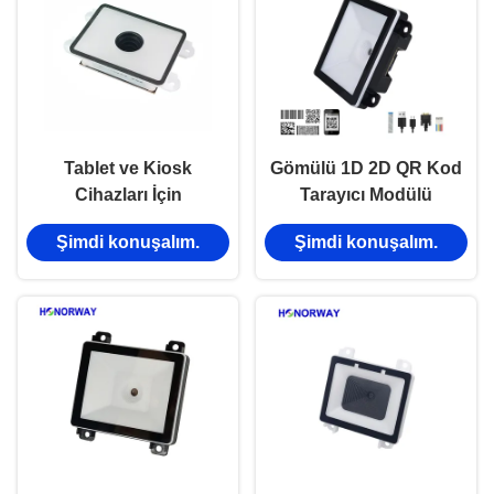
Tablet ve Kiosk
Gömülü 1D 2D QR Kod
Cihazları İçin
Tarayıcı Modülü
Özelleştirilmiş Geniş
Otomatik Tarama
Şimdi konuşalım.
Şimdi konuşalım.
Açılı QR Barkod Tarama
Programlanabilir IoT
Modülü
Makinesi İçin