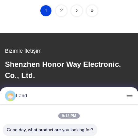
1
2
Bizimle İletişim
Shenzhen Honor Way Electronic.
Co., Ltd.
E-posta
Land
land@szhw-tech.com
9:13 PM
Adresimiz
Good day, what product are you looking for?