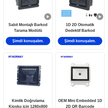
Sabit Montajlı Barkod
1D 2D Otomatik
Tarama Modülü
Dedektif Barkod
Konveyör MES İzleme
Tarayıcı Modülü
Şimdi konuşalım.
Şimdi konuşalım.
için Yüksek Tasarımlı
Endüstriyel Sınıf
Çözümleme
Konveyör Montaj Hatları
İçin
Kimlik Doğrulama
OEM Mini Embedded 1D
Kiosku için 1280x800
2D QR Barcode