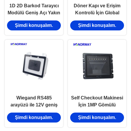
1D 2D Barkod Tarayıcı
Döner Kapı ve Erişim
Modülü Geniş Açı Yakın
Kontrolü İçin Global
Okuma Mesafesi Kiosk
Shutter Gömülü Barkod
Şimdi konuşalım.
Şimdi konuşalım.
Erişim Kontrolü İçin
Tarayıcı Modülü
Wiegand RS485
Self Checkout Makinesi
arayüzü ile 12V geniş
İçin 1MP Gömülü
açılı parlaklığa karşı
Yüksek Yoğunluklu QR
Şimdi konuşalım.
Şimdi konuşalım.
barkod tarayıcı modülü
Barkod Tarama Modülü