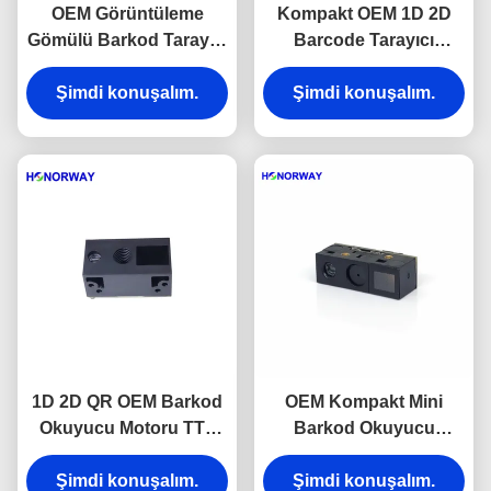
OEM Görüntüleme
Kompakt OEM 1D 2D
Gömülü Barkod Tarayıcı
Barcode Tarayıcı
Motoru QR Barkod
Motoru QR Kod
Tarama Motoru Parlama
Şimdi konuşalım.
Okuyucu Modülü 0.3MP
Şimdi konuşalım.
Önleyici
Piksel
1D 2D QR OEM Barkod
OEM Kompakt Mini
Okuyucu Motoru TTL
Barkod Okuyucu
USB'li Perakende
Modülü UART 3.3V
Süpermarketler İçin
Şimdi konuşalım.
Tedarik 6.8mm Kalınlığı
Şimdi konuşalım.