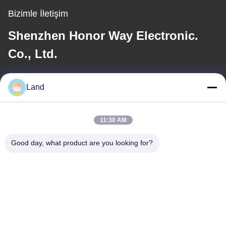
Bizimle İletişim
Shenzhen Honor Way Electronic.
Co., Ltd.
E-posta
Land
land@szhw-tech.com
11:30 AM
Adresimiz
Good day, what product are you looking for?
Adres
Çin'in Guangming ilçesi, Shenzhen şehrindeki Kingsino binasının
10. katı.
Tel
0086-755-23284669