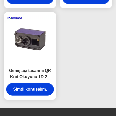
Geniş açı tasarımı QR
Kod Okuyucu 1D 2D
Barkod Tarama Motoru
Şimdi konuşalım.
Bilet Makinesi