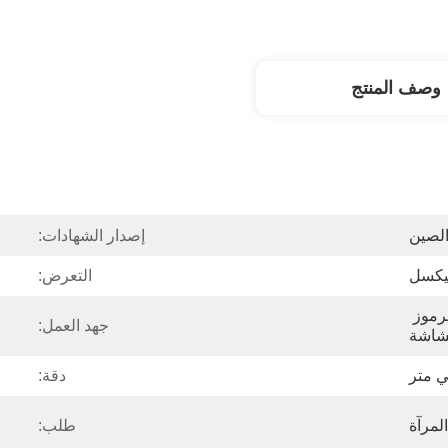
وصف المنتج
لصين
إصدار الشهادات:
بيكسل
التعرض:
دعم الورق 1D 2D والرموز 
جهد العمل:
شاشة
دقة:
لمرآة
طلب: