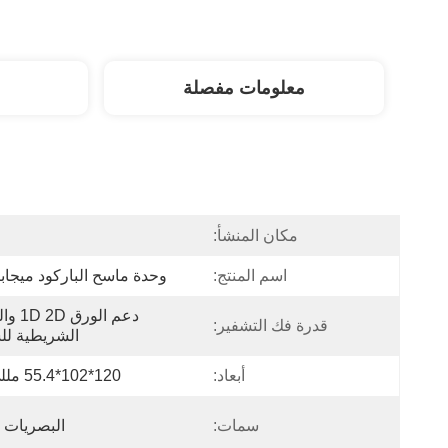
معلومات مفصلة
مكان المنشأ:
ا
اسم المنتج:
وحدة ماسح الباركود ميجا
قدرة فك التشفير:
الشريطية لل
أبعاد:
120*102*55.4 مللي متر
سمات:
البصريات ا