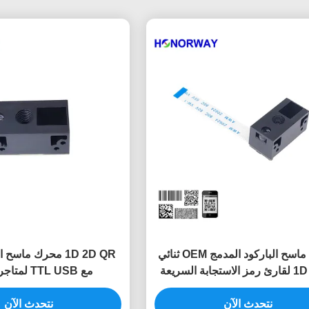
محرك ماسح الباركود المدمج OEM ثنائي
الأبعاد 1D لقارئ رمز الاستجابة السريعة
مع TTL USB لمتاجر التجزئة
بدقة 0.3 ميجابكسل
نتحدث الآن
نتحدث الآن