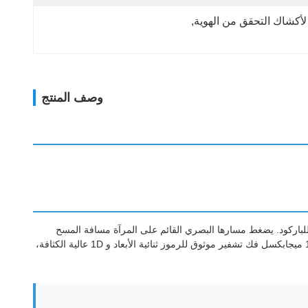
, 
وصف المنتج
 سهلة للباركود. يضغط مسارها البصري القائم على المرآة مسافة المسح
الفعالة، مما يسمح للمستخدمين بتقديم الباركود من مسافة قريبة تصل إلى 0 مم - مما يلغي التخمين في تحديد الموضع. يضمن مستشعر عالمي بدقة 1 ميجابكسل فك تشفير موثوق للرموز ثنائية الأبعاد و 1D عالية الكثافة،