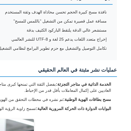
نافذة مسح كبيرة الحجم تحسن محاذاة الهدف وثقة المستخدم
مسافة عمل قصيرة تمكن من التشغيل "باللمس للمسح"
مستشعر عالي الدقة يلتقط الباركود الكثيف بدقة
إخراج متعدد اللغات يدعم 25 لغة و UTF-8 للنشر العالمي
تكامل التوصيل والتشغيل مع حزم تطوير البرامج لنظامي التشغيل Windows و Android و nux
عمليات نشر مثبتة في العالم الحقيقي
الخدمة الذاتية في متاجر التجزئة:
العاديين على إكمال المعاملات بأقل قدر من الإحباط.
مسح بطاقات الهوية الوطنية:
تم نشره في محطات التحقق من الهوية الفيتنامية لقراءة رموز QR عالية الكثافة على بطاقات اله
البوابات الدوارة ذات الحركة المرورية العالية:
تسمح زاوية الرؤية ال