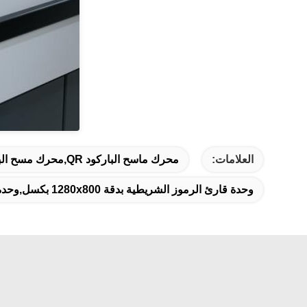
العلامات:
محرك ماسح الباركود QR,محرك مسح الباركود,محرك مسح الباركود
وحدة قارئ الرموز الشريطية بدقة 1280x800 بكسل,وحدة مسح الباركود الثابتة,وحدة ماسح ضوئي لأكشاك التحقق من الهوية