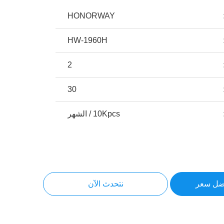
HONORWAY
HW-1960H
2
30
10Kpcs / الشهر
ضل سعر
نتحدث الآن