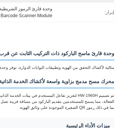
وحدة قارئ الرموز الشريطية بدقة 1280x800 بكسل,وحدة مسح الباركود الثابتة,وحدة ماسح ضوئي لأكش
إبراز:
 Barcode Scanner Module
وحدة قارئ ماسح الباركود ذات التركيب الثابت عن قرب بدقة 1280*0
مثالية لأكشاك التحقق من الهوية وتطبيقات البوابات الدوارة، توفر وحدة ا
محرك مسح مدمج بزاوية واسعة لأكشاك الخدمة الذاتية ذات
تم تصميم HW-1960H لتعزيز تفاعل المستخدم في بيئات
بما في ذلك رموز QR الصغيرة الموجودة على وثائق الهوية.
ميزات الأداء الرئيسية