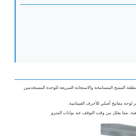
Walmart و Sam's Club لتقليل أوقات الانتظار، تساعد منطقة المسح المتسامحة والاستجابة السريعة للوحدة المستخدمين
ية، مما يقلل من وقت التوقف عند بوابات المترو.