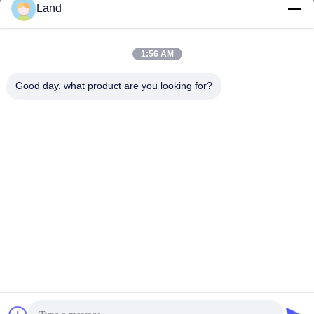
Land
land@szhw-tech.com
1:56 AM
Nuestra dirección
Good day, what product are you looking for?
Dirección
10.º piso, edificio Kingsino, distrito de Guangming, ciudad de
Shenzhen, China
Teléfono
0086-755-23284669
Políticas de privacidad
|
Mapa del Sitio
Buena calidad de China Motor de escáner de códigos de barras
Proveedor. © de Copyright -2026 Shenzhen Honor Way