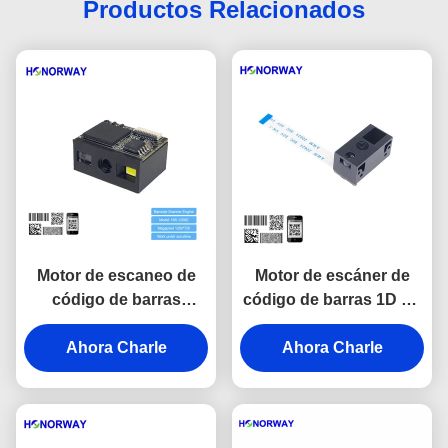
Productos Relacionados
Motor de escaneo de
Motor de escáner de
código de barras
código de barras 1D 2D
integrado de imágenes
OEM compacto, módulo
OEM Motor de escaneo
Ahora Charle
lector de código QR,
Ahora Charle
de código de barras QR
píxeles de 0.3MP
Motor anti-reflexión