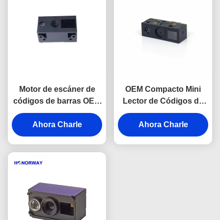
Motor de escáner de
OEM Compacto Mini
códigos de barras OEM
Lector de Códigos de
1D 2D QR con USB TTL
Barras Módulo UART
para supermercados
Ahora Charle
3.3V Suministro 6.8 mm
Ahora Charle
minoristas
de espesor