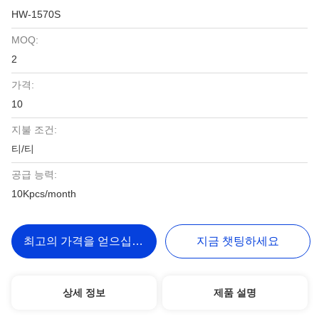
HW-1570S
MOQ:
2
가격:
10
지불 조건:
티/티
공급 능력:
10Kpcs/month
최고의 가격을 얻으십시오
지금 챗팅하세요
상세 정보
제품 설명