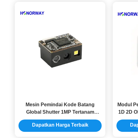
Mesin Pemindai Kode Batang
Modul P
Global Shutter 1MP Tertanam
1D 2D O
Modul Pembaca Kode Batang QR
Ting
Dapatkan Harga Terbaik
Dap
1D 2D