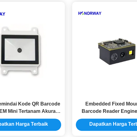
emindai Kode QR Barcode
Embedded Fixed Mou
EM Mini Tertanam Akurasi
Barcode Reader Engine
gi Untuk Industri PLC
Barcode Scanner Mo
atkan Harga Terbaik
Dapatkan Harga Ter