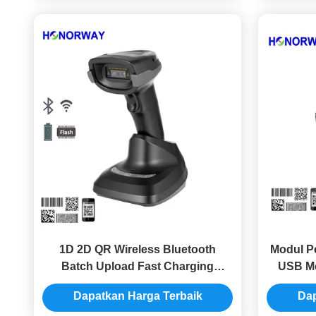
1D 2D QR Wireless Bluetooth
Modul P
Batch Upload Fast Charging
USB Me
Handheld Barcode Scanner
Mendete
Dapatkan Harga Terbaik
Dap
Dengan Cradle dan Battery