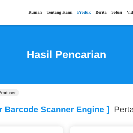
Rumah
Tentang Kami
Produk
Berita
Solusi
Vid
Hasil Pencarian
Produsen
r Barcode Scanner Engine ]
Pert