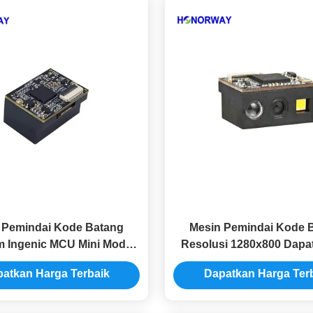
 Pemindai Kode Batang
Mesin Pemindai Kode 
m Ingenic MCU Mini Modul
Resolusi 1280x800 Dapa
indai Kode QR 1D 2D
Sinar Matahari Dekode K
atkan Harga Terbaik
Dapatkan Harga Ter
Tinggi