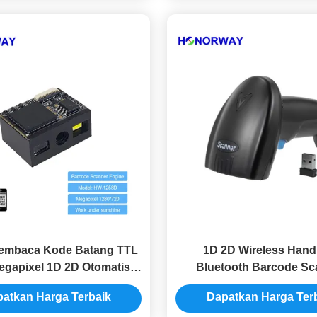
embaca Kode Batang TTL
1D 2D Wireless Hand
gapixel 1D 2D Otomatis
Bluetooth Barcode Sc
ksi Mesin Pemindai Kode
Kecepatan yang disesuai
atkan Harga Terbaik
Dapatkan Harga Ter
Batang
Pembayaran QR