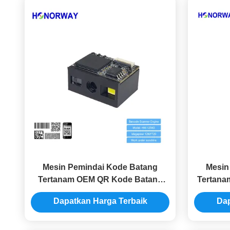
Mesin Pemindai Kode Batang
Mesin
Tertanam OEM QR Kode Batang
Tertana
Pindai Mesin Anti Silau
Pem
Dapatkan Harga Terbaik
Dap