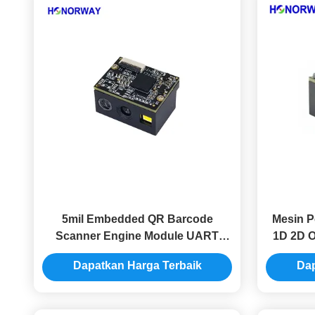
5mil Embedded QR Barcode
Mesin P
Scanner Engine Module UART
1D 2D 
USB Interface IEC61000 EN55032
OCR T
Dapatkan Harga Terbaik
Dap