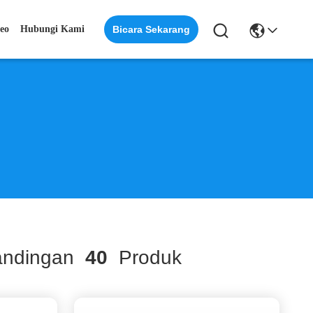
eo
Hubungi Kami
Bicara Sekarang
andingan
40
Produk