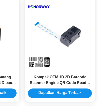
Batang
Kompak OEM 1D 2D Barcode
t Dibaca
Scanner Engine QR Code Reader
epadatan
Module 0.3MP Pixel
baik
Dapatkan Harga Terbaik