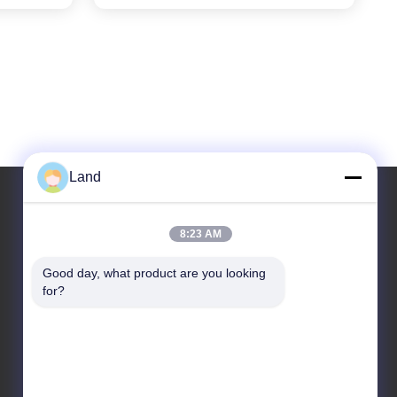
Land
8:23 AM
Alamat Kami
Good day, what product are you looking 
Alamat
for?
Bangunan Kingsino lantai 10, distrik Guangming, kota
Shenzhen, Cina
Telp
86-0755-23284669